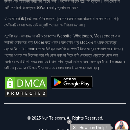
কালার এবং অন্যান্য বিষয় ঠিক আছে কিনা। শতভাগ নিশ্চিত হয়ে পলি তুলবেন। পলি তোলা বা
আঠা লাগানো ডিসপ্লেতে ❌Warranty প্রদান করা হয় না।
👉ডলারের(💲) রেট কম বেশির জন্য পণ্যের দাম যেকোন সময় বাড়তে বা কমতে পারে। পণ্য
ডেলিভারির সময় ডলার রেট অনুযায়ী পণ্যের দাম নির্ধারণ করা হয়।
👉বিঃ দ্রঃ- আমাদের সম্মানীত ক্রেতাগন Website, Whatsapp, Messenger এবং
সরাসরী ফোন করে পণ্য Order করে থাকে। যদি কোন পণ্য stock এ না থাকে সেক্ষেত্রে
ক্রেতা Nur Telecom কে অতিরিক্ত সময় দিয়েও পণ্যটি নিতে আগ্রহ প্রকাশ করে থাকেন।
পণ্যের গুনগত মান বিবেচনা করে যদি কোন পণ্য না দিতে পারি সেক্ষেত্রে ক্রেতাকে ফোন করে
অগ্রিম নেওয়া টাকা ফেরত দেয়া হয়। যদি কোন ক্রেতা ফোন না ধরে সেক্ষেত্রে Nur Telecom
দায়ী নয়। ক্রেতা যদি পরবর্তীতে ফোন করে সাথে সাথে টাকা ফেরত দেয়া হয়।
© 2025 Nur Telecom. All Rights Reserved.
x
Sir, How can I help?