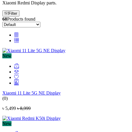
Xiaomi Redmi Display parts.
Filter
68
Products found
New
Xiaomi 11 Lite 5G NE Display
(0)
৳ 5,499
৳ 8,999
New