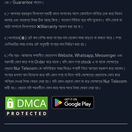
এর ✅Guarantee পাবেন।
👉 আপনার ক্রয়কৃত ডিসপ্লে স্থায়ী ভাবে লাগানোর আগে মোবাইলে লাগিয়ে চেক করে নিবেন
কালার এবং অন্যান্য বিষয় ঠিক আছে কিনা। শতভাগ নিশ্চিত হয়ে পলি তুলবেন। পলি তোলা বা
আঠা লাগানো ডিসপ্লেতে ❌Warranty প্রদান করা হয় না।
👉ডলারের(💲) রেট কম বেশির জন্য পণ্যের দাম যেকোন সময় বাড়তে বা কমতে পারে। পণ্য
ডেলিভারির সময় ডলার রেট অনুযায়ী পণ্যের দাম নির্ধারণ করা হয়।
👉বিঃ দ্রঃ- আমাদের সম্মানীত ক্রেতাগন Website, Whatsapp, Messenger এবং
সরাসরী ফোন করে পণ্য Order করে থাকে। যদি কোন পণ্য stock এ না থাকে সেক্ষেত্রে
ক্রেতা Nur Telecom কে অতিরিক্ত সময় দিয়েও পণ্যটি নিতে আগ্রহ প্রকাশ করে থাকেন।
পণ্যের গুনগত মান বিবেচনা করে যদি কোন পণ্য না দিতে পারি সেক্ষেত্রে ক্রেতাকে ফোন করে
অগ্রিম নেওয়া টাকা ফেরত দেয়া হয়। যদি কোন ক্রেতা ফোন না ধরে সেক্ষেত্রে Nur Telecom
দায়ী নয়। ক্রেতা যদি পরবর্তীতে ফোন করে সাথে সাথে টাকা ফেরত দেয়া হয়।