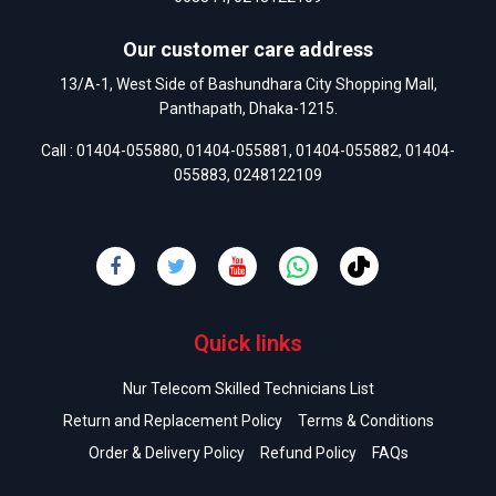
Our customer care address
13/A-1, West Side of Bashundhara City Shopping Mall,
Panthapath, Dhaka-1215.
Call :
01404-055880
,
01404-055881
,
01404-055882
,
01404-
055883
,
0248122109
Quick links
Nur Telecom Skilled Technicians List
Return and Replacement Policy
Terms & Conditions
Order & Delivery Policy
Refund Policy
FAQs