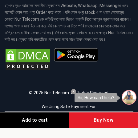
👉বিঃ দ্রঃ- আমাদের সম্মানীত ক্রেতাগন Website, Whatsapp, Messenger এবং
সরাসরী ফোন করে পণ্য Order করে থাকে। যদি কোন পণ্য stock এ না থাকে সেক্ষেত্রে
ক্রেতা Nur Telecom কে অতিরিক্ত সময় দিয়েও পণ্যটি নিতে আগ্রহ প্রকাশ করে থাকেন।
পণ্যের গুনগত মান বিবেচনা করে যদি কোন পণ্য না দিতে পারি সেক্ষেত্রে ক্রেতাকে ফোন করে
অগ্রিম নেওয়া টাকা ফেরত দেয়া হয়। যদি কোন ক্রেতা ফোন না ধরে সেক্ষেত্রে Nur Telecom
দায়ী নয়। ক্রেতা যদি পরবর্তীতে ফোন করে সাথে সাথে টাকা ফেরত দেয়া হয়।
x
© 2025 Nur Telecom. All Rights Reserved.
Sir, How can I help?
We Using Safe Payment For:
Add to cart
Buy Now