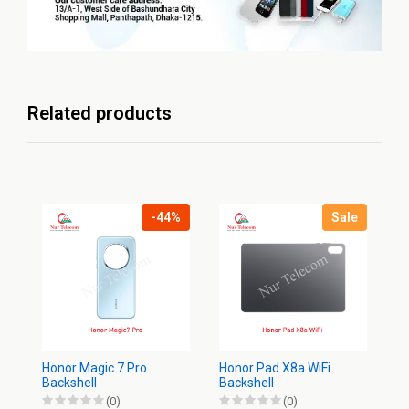
Related products
-44%
Sale
Honor Magic 7 Pro
Honor Pad X8a WiFi
Ho
Backshell
Backshell
Ba
(0)
(0)