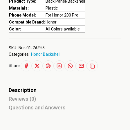
Product Type:
Back Panel/Backshell
Materials:
Plastic
Phone Model:
For Honor 200 Pro
Compatible Brand:
Honor
Color:
All Colors available
SKU:
Nur-01-7AFH5
Categories:
Honor Backshell
Share:
Description
Reviews (0)
Questions and Answers