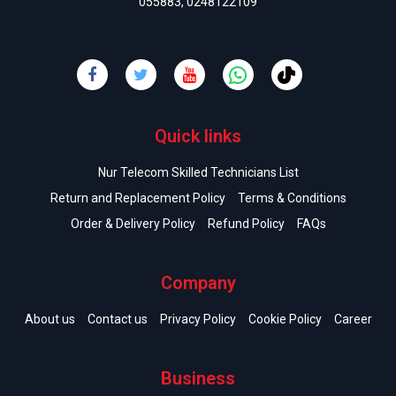
055883
,
0248122109
Quick links
Nur Telecom Skilled Technicians List
Return and Replacement Policy
Terms & Conditions
Order & Delivery Policy
Refund Policy
FAQs
Company
About us
Contact us
Privacy Policy
Cookie Policy
Career
Business