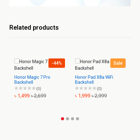
Related products
-44%
Sale
Honor Magic 7 Pro
Honor Pad X8a WiFi
Ho
Backshell
Backshell
Ba
(0)
(0)
৳ 1,499
৳ 2,699
৳ 1,999
৳ 2,999
৳