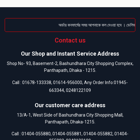
অর্ডার কনফার্মের সময় আপনাকে কল দেওয়া হবে । ডেলিভারি চ
Contact us
Our Shop and Instant Service Address
Shop No- 93, Basement-2, Bashundhara City Shopping Complex,
Panthapath, Dhaka - 1215.
Call :
01678-133338
,
01614-956000
, Any Order Info:
01945-
663344
,
0248122109
Our customer care address
13/A-1, West Side of Bashundhara City Shopping Mall,
Panthapath, Dhaka-1215.
Call :
01404-055880
,
01404-055881
,
01404-055882
,
01404-