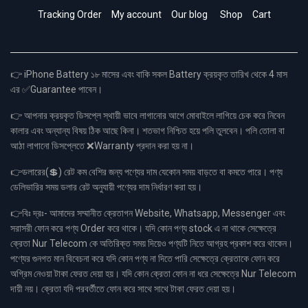
Tracking Order
My account
Our blog
Shop
Cart
👉 iPhone Battery ১৮ মাসের এবং বাকি সকল Battery ক্রয়কৃত তারিখ থেকে 4 মাস
এর ✅Guarantee পাবেন।
👉 আপনার ক্রয়কৃত ডিসপ্লে স্থায়ী ভাবে লাগানোর আগে মোবাইলে লাগিয়ে চেক করে নিবেন
কালার এবং অন্যান্য বিষয় ঠিক আছে কিনা। শতভাগ নিশ্চিত হয়ে পলি তুলবেন। পলি তোলা বা
আঠা লাগানো ডিসপ্লেতে ❌Warranty প্রদান করা হয় না।
👉ডলারের(💲) রেট কম বেশির জন্য পণ্যের দাম যেকোন সময় বাড়তে বা কমতে পারে। পণ্য
ডেলিভারির সময় ডলার রেট অনুযায়ী পণ্যের দাম নির্ধারণ করা হয়।
👉বিঃ দ্রঃ- আমাদের সম্মানীত ক্রেতাগন Website, Whatsapp, Messenger এবং
সরাসরী ফোন করে পণ্য Order করে থাকে। যদি কোন পণ্য stock এ না থাকে সেক্ষেত্রে
ক্রেতা Nur Telecom কে অতিরিক্ত সময় দিয়েও পণ্যটি নিতে আগ্রহ প্রকাশ করে থাকেন।
পণ্যের গুনগত মান বিবেচনা করে যদি কোন পণ্য না দিতে পারি সেক্ষেত্রে ক্রেতাকে ফোন করে
অগ্রিম নেওয়া টাকা ফেরত দেয়া হয়। যদি কোন ক্রেতা ফোন না ধরে সেক্ষেত্রে Nur Telecom
দায়ী নয়। ক্রেতা যদি পরবর্তীতে ফোন করে সাথে সাথে টাকা ফেরত দেয়া হয়।