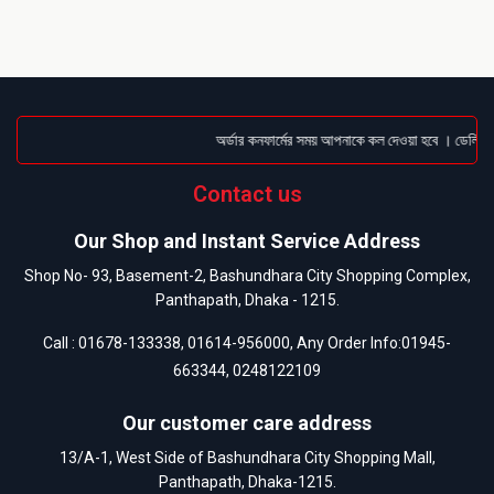
অর্ডার কনফার্মের সময় আপনাকে কল দেওয়া হবে । ডেলিভারি
Contact us
Our Shop and Instant Service Address
Shop No- 93, Basement-2, Bashundhara City Shopping Complex,
Panthapath, Dhaka - 1215.
Call :
01678-133338
,
01614-956000
, Any Order Info:
01945-
663344
,
0248122109
Our customer care address
13/A-1, West Side of Bashundhara City Shopping Mall,
Panthapath, Dhaka-1215.