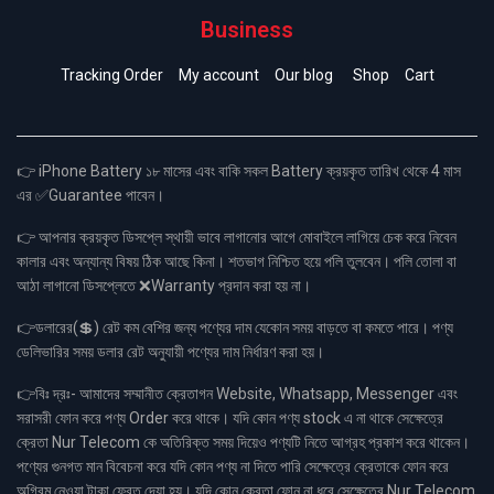
Business
Tracking Order
My account
Our blog
Shop
Cart
👉 iPhone Battery ১৮ মাসের এবং বাকি সকল Battery ক্রয়কৃত তারিখ থেকে 4 মাস
এর ✅Guarantee পাবেন।
👉 আপনার ক্রয়কৃত ডিসপ্লে স্থায়ী ভাবে লাগানোর আগে মোবাইলে লাগিয়ে চেক করে নিবেন
কালার এবং অন্যান্য বিষয় ঠিক আছে কিনা। শতভাগ নিশ্চিত হয়ে পলি তুলবেন। পলি তোলা বা
আঠা লাগানো ডিসপ্লেতে ❌Warranty প্রদান করা হয় না।
👉ডলারের(💲) রেট কম বেশির জন্য পণ্যের দাম যেকোন সময় বাড়তে বা কমতে পারে। পণ্য
ডেলিভারির সময় ডলার রেট অনুযায়ী পণ্যের দাম নির্ধারণ করা হয়।
👉বিঃ দ্রঃ- আমাদের সম্মানীত ক্রেতাগন Website, Whatsapp, Messenger এবং
সরাসরী ফোন করে পণ্য Order করে থাকে। যদি কোন পণ্য stock এ না থাকে সেক্ষেত্রে
ক্রেতা Nur Telecom কে অতিরিক্ত সময় দিয়েও পণ্যটি নিতে আগ্রহ প্রকাশ করে থাকেন।
পণ্যের গুনগত মান বিবেচনা করে যদি কোন পণ্য না দিতে পারি সেক্ষেত্রে ক্রেতাকে ফোন করে
অগ্রিম নেওয়া টাকা ফেরত দেয়া হয়। যদি কোন ক্রেতা ফোন না ধরে সেক্ষেত্রে Nur Telecom