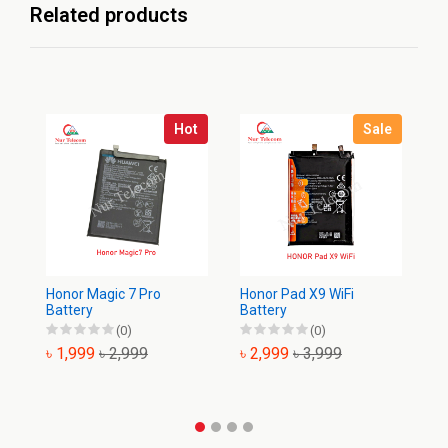
Related products
Hot
Sale
Ho
৳
Honor Magic 7 Pro
Honor Pad X9 WiFi
Battery
Battery
(0)
(0)
৳ 1,999
৳ 2,999
৳ 2,999
৳ 3,999