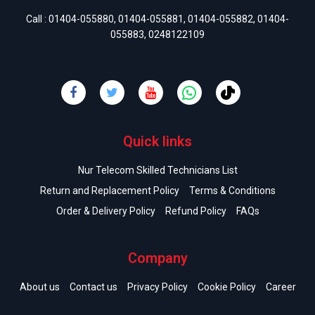
Call :
01404-055880
,
01404-055881
,
01404-055882
,
01404-
055883
,
0248122109
Quick links
Nur Telecom Skilled Technicians List
Return and Replacement Policy
Terms & Conditions
Order & Delivery Policy
Refund Policy
FAQs
Company
About us
Contact us
Privacy Policy
Cookie Policy
Career