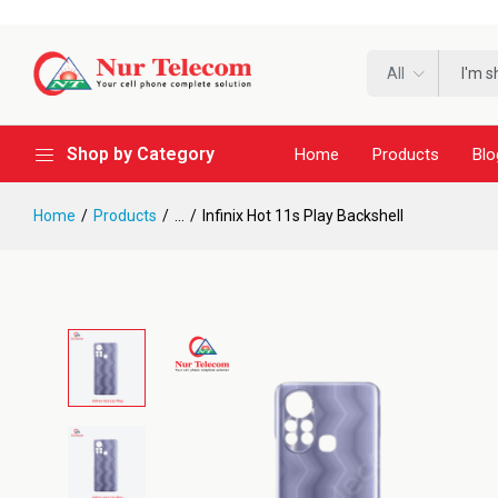
All
Shop by Category
Home
Products
Blo
Home
Products
...
Infinix Hot 11s Play Backshell