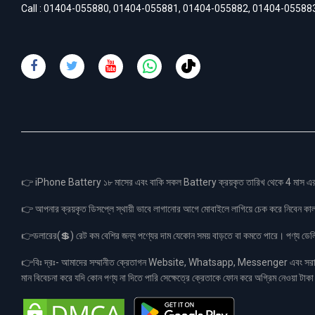
Call :
01404-055880
,
01404-055881
,
01404-055882
,
01404-05588
👉 iPhone Battery ১৮ মাসের এবং বাকি সকল Battery ক্রয়কৃত তারিখ থেকে 4 মা
👉 আপনার ক্রয়কৃত ডিসপ্লে স্থায়ী ভাবে লাগানোর আগে মোবাইলে লাগিয়ে চেক করে নিবেন কা
👉ডলারের(💲) রেট কম বেশির জন্য পণ্যের দাম যেকোন সময় বাড়তে বা কমতে পারে। পণ্য ডেলিভা
👉বিঃ দ্রঃ- আমাদের সম্মানীত ক্রেতাগন Website, Whatsapp, Messenger এবং সরাসরী 
মান বিবেচনা করে যদি কোন পণ্য না দিতে পারি সেক্ষেত্রে ক্রেতাকে ফোন করে অগ্রিম নেওয়া ট