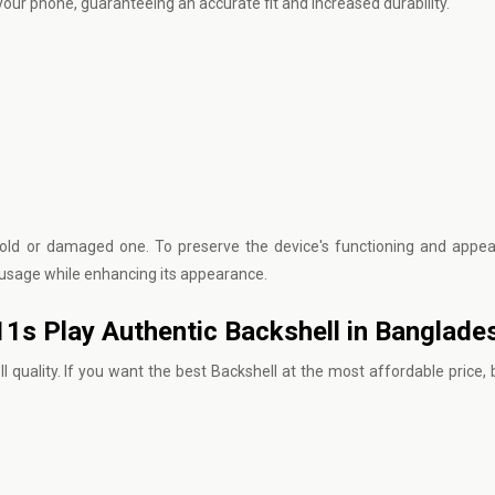
n your phone, guaranteeing an accurate fit and increased durability.
r old or damaged one. To preserve the device's functioning and appe
y usage while enhancing its appearance.
t 11s Play Authentic Backshell in Banglade
ell quality. If you want the best Backshell at the most affordable price