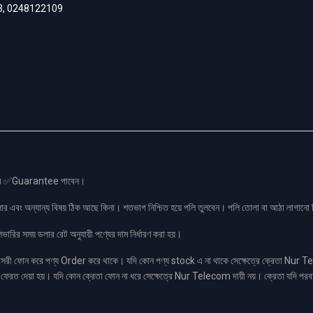
3
,
0248122109
স এর ✅Guarantee পাবেন।
লার এবং অন্যান্য বিষয় ঠিক আছে কিনা। শতভাগ নিশ্চিত হয়ে পলি তুলবেন। পলি তোলা বা আঠা লাগা
রির সময় ডলার রেট অনুযায়ী পণ্যের দাম নির্ধারণ করা হয়।
ফোন করে পণ্য Order করে থাকে। যদি কোন পণ্য stock এ না থাকে সেক্ষেত্রে ক্রেতা Nur Tel
াকা ফেরত দেয়া হয়। যদি কোন ক্রেতা ফোন না ধরে সেক্ষেত্রে Nur Telecom দায়ী নয়। ক্রেতা যদি পরব