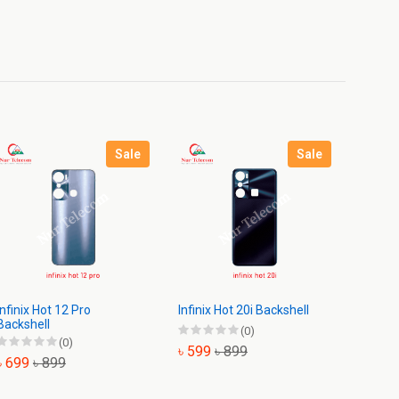
Sale
Sale
Infinix Hot 12 Pro
Infinix Hot 20i Backshell
Infinix
Backshell
(0)
(0)
৳ 599
৳ 899
৳ 499
৳ 699
৳ 899