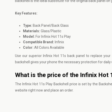
backshell is the ideal substitute for the original back panel o
Key Features:
Type:
Back Panel/Back Glass
Materials:
Glass/Plastic
Model:
For Infinix Hot 11s Play
Compatible Brand:
Infinix
Color:
All Colors Available
Use our superior Infinix Hot 11s back panel to replace you
backshell gives your phone the necessary protection for dail
What is the price of the Infinix Ho
The Infinix Hot 11s Play Backshell price is set by the Backsh
website
right now and place an order.