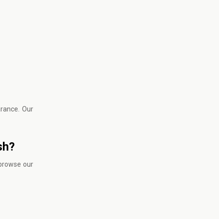
arance. Our
sh?
, browse
our