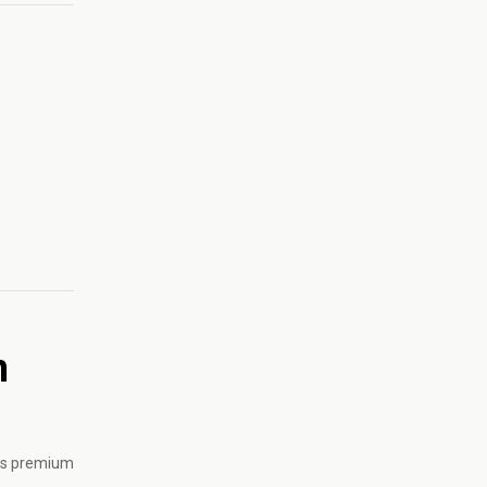
n
his premium