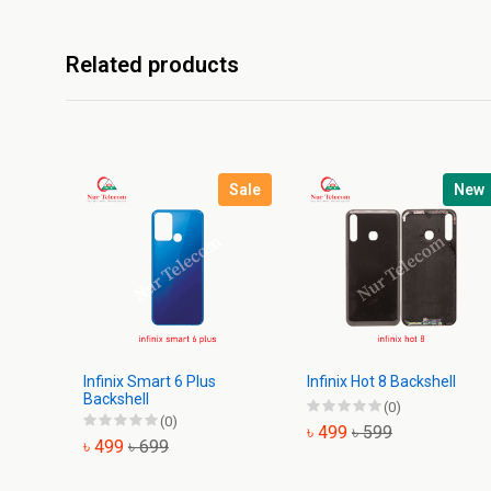
Related products
Sale
New
Infinix Smart 6 Plus
Infinix Hot 8 Backshell
Backshell
(0)
(0)
৳ 499
৳ 599
৳ 499
৳ 699