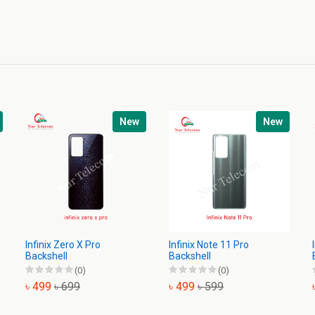
New
New
Infinix Zero X Pro
Infinix Note 11 Pro
Backshell
Backshell
(0)
(0)
৳ 499
৳ 699
৳ 499
৳ 599