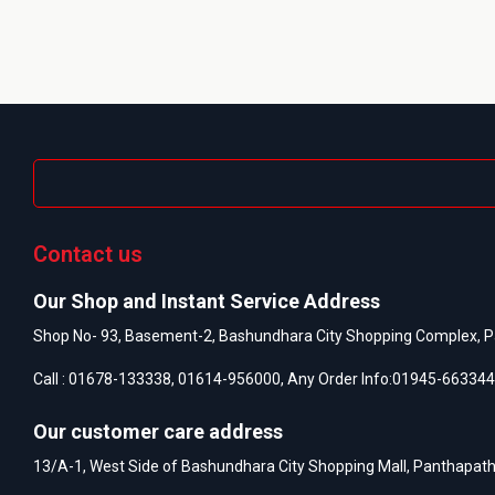
Contact us
Our Shop and Instant Service Address
Shop No- 93, Basement-2, Bashundhara City Shopping Complex, P
Call :
01678-133338
,
01614-956000
, Any Order Info:
01945-663344
Our customer care address
13/A-1, West Side of Bashundhara City Shopping Mall, Panthapat