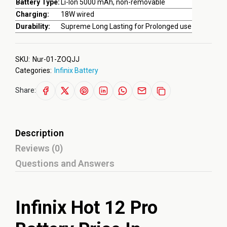
Battery Type:
Li-Ion 5000 mAh, non-removable
Charging:
18W wired
Durability:
Supreme Long Lasting for Prolonged use
SKU:
Nur-01-ZOQJJ
Categories:
Infinix Battery
Share:
Description
Reviews (0)
Questions and Answers
Infinix Hot 12 Pro