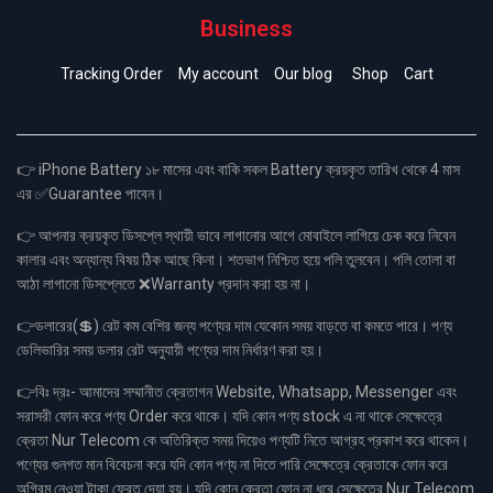
Business
Tracking Order
My account
Our blog
Shop
Cart
👉 iPhone Battery ১৮ মাসের এবং বাকি সকল Battery ক্রয়কৃত তারিখ থেকে 4 মাস
এর ✅Guarantee পাবেন।
👉 আপনার ক্রয়কৃত ডিসপ্লে স্থায়ী ভাবে লাগানোর আগে মোবাইলে লাগিয়ে চেক করে নিবেন
কালার এবং অন্যান্য বিষয় ঠিক আছে কিনা। শতভাগ নিশ্চিত হয়ে পলি তুলবেন। পলি তোলা বা
আঠা লাগানো ডিসপ্লেতে ❌Warranty প্রদান করা হয় না।
👉ডলারের(💲) রেট কম বেশির জন্য পণ্যের দাম যেকোন সময় বাড়তে বা কমতে পারে। পণ্য
ডেলিভারির সময় ডলার রেট অনুযায়ী পণ্যের দাম নির্ধারণ করা হয়।
👉বিঃ দ্রঃ- আমাদের সম্মানীত ক্রেতাগন Website, Whatsapp, Messenger এবং
সরাসরী ফোন করে পণ্য Order করে থাকে। যদি কোন পণ্য stock এ না থাকে সেক্ষেত্রে
ক্রেতা Nur Telecom কে অতিরিক্ত সময় দিয়েও পণ্যটি নিতে আগ্রহ প্রকাশ করে থাকেন।
পণ্যের গুনগত মান বিবেচনা করে যদি কোন পণ্য না দিতে পারি সেক্ষেত্রে ক্রেতাকে ফোন করে
অগ্রিম নেওয়া টাকা ফেরত দেয়া হয়। যদি কোন ক্রেতা ফোন না ধরে সেক্ষেত্রে Nur Telecom