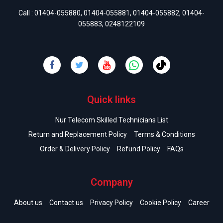
Call :
01404-055880
,
01404-055881
,
01404-055882
,
01404-
055883
,
0248122109
Quick links
Nur Telecom Skilled Technicians List
Return and Replacement Policy
Terms & Conditions
Order & Delivery Policy
Refund Policy
FAQs
Company
About us
Contact us
Privacy Policy
Cookie Policy
Career