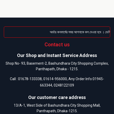
অর্ডার কনফার্মের সময় আপনাকে কল দেওয়া হবে । ডেলিভারি 
Contact us
Our Shop and Instant Service Address
Shop No- 93, Basement-2, Bashundhara City Shopping Complex,
Panthapath, Dhaka - 1215.
Call :
01678-133338
,
01614-956000
, Any Order Info:
01945-
663344
,
0248122109
Our customer care address
13/A-1, West Side of Bashundhara City Shopping Mall,
Panthapath, Dhaka-1215.