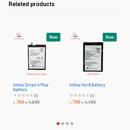
Related products
New
New
Infinix Smart 6 Plus
Infinix Hot 8 Battery
In
Battery
Ba
(0)
(0)
৳ 799
৳ 1,399
৳ 799
৳ 1,199
৳