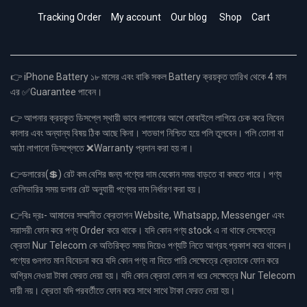
Tracking Order
My account
Our blog
Shop
Cart
👉 iPhone Battery ১৮ মাসের এবং বাকি সকল Battery ক্রয়কৃত তারিখ থেকে 4 মাস
এর ✅Guarantee পাবেন।
👉 আপনার ক্রয়কৃত ডিসপ্লে স্থায়ী ভাবে লাগানোর আগে মোবাইলে লাগিয়ে চেক করে নিবেন
কালার এবং অন্যান্য বিষয় ঠিক আছে কিনা। শতভাগ নিশ্চিত হয়ে পলি তুলবেন। পলি তোলা বা
আঠা লাগানো ডিসপ্লেতে ❌Warranty প্রদান করা হয় না।
👉ডলারের(💲) রেট কম বেশির জন্য পণ্যের দাম যেকোন সময় বাড়তে বা কমতে পারে। পণ্য
ডেলিভারির সময় ডলার রেট অনুযায়ী পণ্যের দাম নির্ধারণ করা হয়।
👉বিঃ দ্রঃ- আমাদের সম্মানীত ক্রেতাগন Website, Whatsapp, Messenger এবং
সরাসরী ফোন করে পণ্য Order করে থাকে। যদি কোন পণ্য stock এ না থাকে সেক্ষেত্রে
ক্রেতা Nur Telecom কে অতিরিক্ত সময় দিয়েও পণ্যটি নিতে আগ্রহ প্রকাশ করে থাকেন।
পণ্যের গুনগত মান বিবেচনা করে যদি কোন পণ্য না দিতে পারি সেক্ষেত্রে ক্রেতাকে ফোন করে
অগ্রিম নেওয়া টাকা ফেরত দেয়া হয়। যদি কোন ক্রেতা ফোন না ধরে সেক্ষেত্রে Nur Telecom
দায়ী নয়। ক্রেতা যদি পরবর্তীতে ফোন করে সাথে সাথে টাকা ফেরত দেয়া হয়।