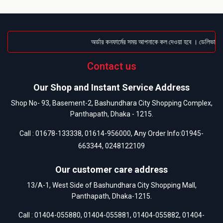
অর্ডার কনফার্মের সময় আপনাকে কল দেওয়া হবে । ডেলিভারি চার
Contact us
Our Shop and Instant Service Address
Shop No- 93, Basement-2, Bashundhara City Shopping Complex,
Panthapath, Dhaka - 1215.
Call :
01678-133338
,
01614-956000
, Any Order Info:
01945-
663344
,
0248122109
Our customer care address
13/A-1, West Side of Bashundhara City Shopping Mall,
Panthapath, Dhaka-1215.
Call :
01404-055880
,
01404-055881
,
01404-055882
,
01404-