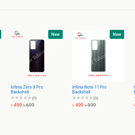
New
New
Infinix Zero X Pro
Infinix Note 11 Pro
Backshell
Backshell
(0)
(0)
৳ 499
৳ 699
৳ 499
৳ 599