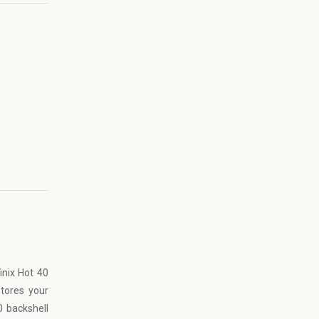
inix Hot 40
stores your
0 backshell