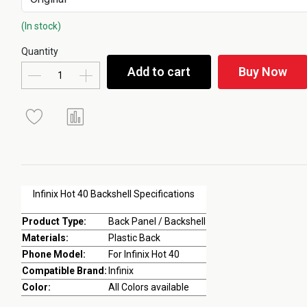
(In stock)
Quantity
Add to cart
Buy Now
Infinix Hot 40 Backshell Specifications
Product Type:
Back Panel / Backshell
Materials:
Plastic Back
Phone Model:
For Infinix Hot 40
Compatible Brand:
Infinix
Color:
All Colors available