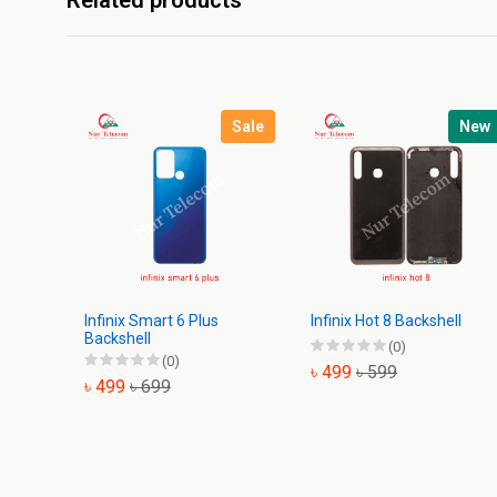
Related products
Sale
New
Infinix Smart 6 Plus
Infinix Hot 8 Backshell
Backshell
(0)
(0)
৳ 499
৳ 599
৳ 499
৳ 699