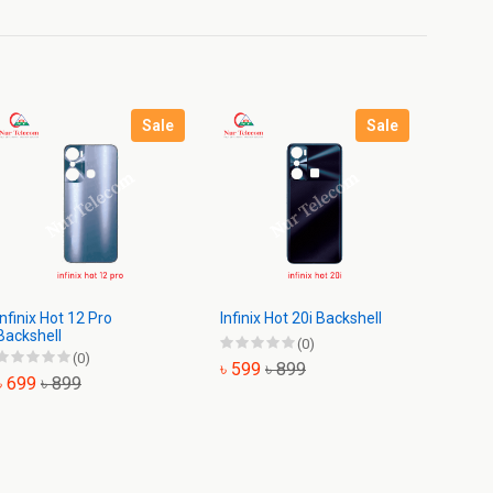
Sale
Sale
Infinix Hot 12 Pro
Infinix Hot 20i Backshell
Infinix
Backshell
(0)
(0)
৳ 599
৳ 899
৳ 499
৳ 699
৳ 899