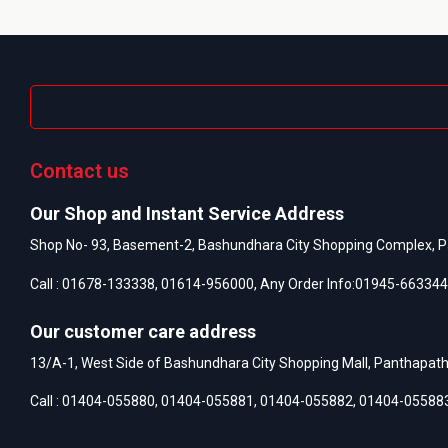
Contact us
Our Shop and Instant Service Address
Shop No- 93, Basement-2, Bashundhara City Shopping Complex, P
Call :
01678-133338
,
01614-956000
, Any Order Info:
01945-663344
Our customer care address
13/A-1, West Side of Bashundhara City Shopping Mall, Panthapat
Call :
01404-055880
,
01404-055881
,
01404-055882
,
01404-05588