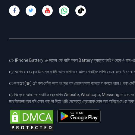
👉 iPhone Battery ১৮ মাসের এবং বাকি সকল Battery ক্রয়কৃত তারিখ থেকে 4 মা
👉 আপনার ক্রয়কৃত ডিসপ্লে স্থায়ী ভাবে লাগানোর আগে মোবাইলে লাগিয়ে চেক করে নিবেন কা
👉ডলারের(💲) রেট কম বেশির জন্য পণ্যের দাম যেকোন সময় বাড়তে বা কমতে পারে। পণ্য ডেলিভা
👉বিঃ দ্রঃ- আমাদের সম্মানীত ক্রেতাগন Website, Whatsapp, Messenger এবং সরাসরী 
মান বিবেচনা করে যদি কোন পণ্য না দিতে পারি সেক্ষেত্রে ক্রেতাকে ফোন করে অগ্রিম নেওয়া ট