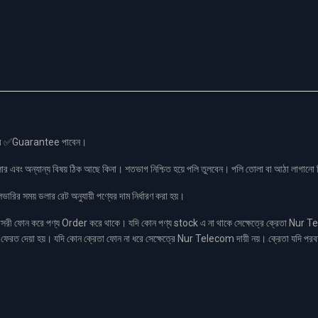
স এর ✅Guarantee পাবেন।
লার এবং অন্যান্য বিষয় ঠিক আছে কিনা। শতভাগ নিশ্চিত হয়ে পলি তুলবেন। পলি তোলা বা আঠা লাগা
রির সময় ডলার রেট অনুযায়ী পণ্যের দাম নির্ধারণ করা হয়।
ফোন করে পণ্য Order করে থাকে। যদি কোন পণ্য stock এ না থাকে সেক্ষেত্রে ক্রেতা Nur Tel
াকা ফেরত দেয়া হয়। যদি কোন ক্রেতা ফোন না ধরে সেক্ষেত্রে Nur Telecom দায়ী নয়। ক্রেতা যদি পরব