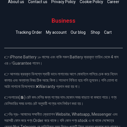
About us
Contact us
Privacy Policy
Cookie Policy
Career
Business
Tracking Order
My account
Our blog
Shop
Cart
👉 iPhone Battery ১৮ মাসের এবং বাকি সকল Battery ক্রয়কৃত তারিখ থেকে 4 মাস
এর ✅Guarantee পাবেন।
👉 আপনার ক্রয়কৃত ডিসপ্লে স্থায়ী ভাবে লাগানোর আগে মোবাইলে লাগিয়ে চেক করে নিবেন
কালার এবং অন্যান্য বিষয় ঠিক আছে কিনা। শতভাগ নিশ্চিত হয়ে পলি তুলবেন। পলি তোলা বা
আঠা লাগানো ডিসপ্লেতে ❌Warranty প্রদান করা হয় না।
👉ডলারের(💲) রেট কম বেশির জন্য পণ্যের দাম যেকোন সময় বাড়তে বা কমতে পারে। পণ্য
ডেলিভারির সময় ডলার রেট অনুযায়ী পণ্যের দাম নির্ধারণ করা হয়।
👉বিঃ দ্রঃ- আমাদের সম্মানীত ক্রেতাগন Website, Whatsapp, Messenger এবং
সরাসরী ফোন করে পণ্য Order করে থাকে। যদি কোন পণ্য stock এ না থাকে সেক্ষেত্রে
ক্রেতা Nur Telecom কে অতিরিক্ত সময় দিয়েও পণ্যটি নিতে আগ্রহ প্রকাশ করে থাকেন।