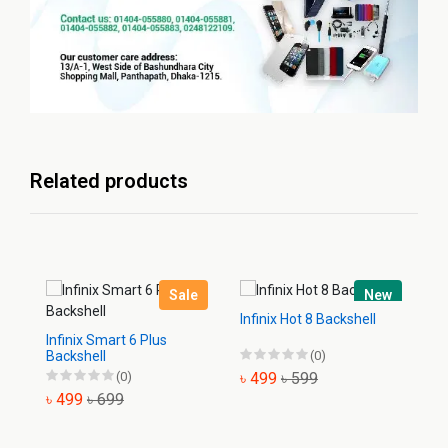
Related products
Sale
New
Infinix Hot 8 Backshell
Infinix Smart 6 Plus
In
Backshell
(0)
Ba
(0)
৳ 499
৳ 599
৳ 499
৳ 699
৳