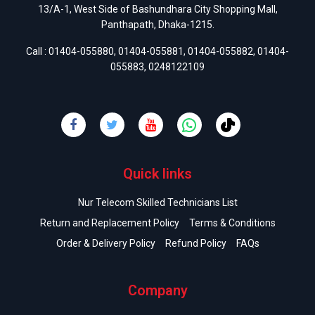
13/A-1, West Side of Bashundhara City Shopping Mall,
Panthapath, Dhaka-1215.
Call :
01404-055880
,
01404-055881
,
01404-055882
,
01404-
055883
,
0248122109
Quick links
Nur Telecom Skilled Technicians List
Return and Replacement Policy
Terms & Conditions
Order & Delivery Policy
Refund Policy
FAQs
Company