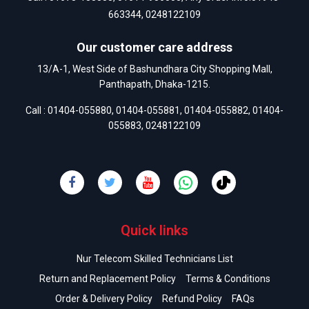
663344
,
0248122109
Our customer care address
13/A-1, West Side of Bashundhara City Shopping Mall,
Panthapath, Dhaka-1215.
Call :
01404-055880
,
01404-055881
,
01404-055882
,
01404-
055883
,
0248122109
Quick links
Nur Telecom Skilled Technicians List
Return and Replacement Policy
Terms & Conditions
Order & Delivery Policy
Refund Policy
FAQs