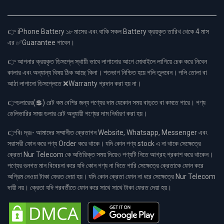
👉 iPhone Battery ১৮ মাসের এবং বাকি সকল Battery ক্রয়কৃত তারিখ থেকে 4 মাস
এর ✅Guarantee পাবেন।
👉 আপনার ক্রয়কৃত ডিসপ্লে স্থায়ী ভাবে লাগানোর আগে মোবাইলে লাগিয়ে চেক করে নিবেন
কালার এবং অন্যান্য বিষয় ঠিক আছে কিনা। শতভাগ নিশ্চিত হয়ে পলি তুলবেন। পলি তোলা বা
আঠা লাগানো ডিসপ্লেতে ❌Warranty প্রদান করা হয় না।
👉ডলারের(💲) রেট কম বেশির জন্য পণ্যের দাম যেকোন সময় বাড়তে বা কমতে পারে। পণ্য
ডেলিভারির সময় ডলার রেট অনুযায়ী পণ্যের দাম নির্ধারণ করা হয়।
👉বিঃ দ্রঃ- আমাদের সম্মানীত ক্রেতাগন Website, Whatsapp, Messenger এবং
সরাসরী ফোন করে পণ্য Order করে থাকে। যদি কোন পণ্য stock এ না থাকে সেক্ষেত্রে
ক্রেতা Nur Telecom কে অতিরিক্ত সময় দিয়েও পণ্যটি নিতে আগ্রহ প্রকাশ করে থাকেন।
পণ্যের গুনগত মান বিবেচনা করে যদি কোন পণ্য না দিতে পারি সেক্ষেত্রে ক্রেতাকে ফোন করে
অগ্রিম নেওয়া টাকা ফেরত দেয়া হয়। যদি কোন ক্রেতা ফোন না ধরে সেক্ষেত্রে Nur Telecom
দায়ী নয়। ক্রেতা যদি পরবর্তীতে ফোন করে সাথে সাথে টাকা ফেরত দেয়া হয়।