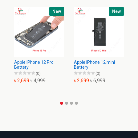
New
New
Apple iPhone 12 Pro
Apple iPhone 12 mini
Ap
Battery
Battery
Ba
(0)
(0)
৳ 2,699
৳ 4,999
৳ 2,699
৳ 6,999
৳