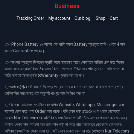
Business
Tracking Order
My account
Our blog
Shop
Cart
👉 iPhone Battery ১৮ মাসের এবং বাকি সকল Battery ক্রয়কৃত তারিখ থেকে 4 মাস
এর ✅Guarantee পাবেন।
👉 আপনার ক্রয়কৃত ডিসপ্লে স্থায়ী ভাবে লাগানোর আগে মোবাইলে লাগিয়ে চেক করে নিবেন
কালার এবং অন্যান্য বিষয় ঠিক আছে কিনা। শতভাগ নিশ্চিত হয়ে পলি তুলবেন। পলি তোলা বা
আঠা লাগানো ডিসপ্লেতে ❌Warranty প্রদান করা হয় না।
👉ডলারের(💲) রেট কম বেশির জন্য পণ্যের দাম যেকোন সময় বাড়তে বা কমতে পারে। পণ্য
ডেলিভারির সময় ডলার রেট অনুযায়ী পণ্যের দাম নির্ধারণ করা হয়।
👉বিঃ দ্রঃ- আমাদের সম্মানীত ক্রেতাগন Website, Whatsapp, Messenger এবং
সরাসরী ফোন করে পণ্য Order করে থাকে। যদি কোন পণ্য stock এ না থাকে সেক্ষেত্রে
ক্রেতা Nur Telecom কে অতিরিক্ত সময় দিয়েও পণ্যটি নিতে আগ্রহ প্রকাশ করে থাকেন।
পণ্যের গুনগত মান বিবেচনা করে যদি কোন পণ্য না দিতে পারি সেক্ষেত্রে ক্রেতাকে ফোন করে
অগ্রিম নেওয়া টাকা ফেরত দেয়া হয়। যদি কোন ক্রেতা ফোন না ধরে সেক্ষেত্রে Nur Telecom