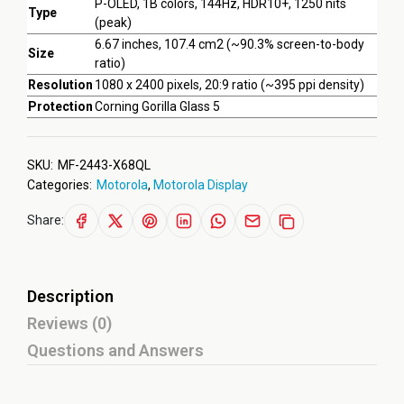
P-OLED, 1B colors, 144Hz, HDR10+, 1250 nits
Type
(peak)
6.67 inches, 107.4 cm2 (~90.3% screen-to-body
Size
ratio)
Resolution
1080 x 2400 pixels, 20:9 ratio (~395 ppi density)
Protection
Corning Gorilla Glass 5
SKU:
MF-2443-X68QL
Categories:
Motorola
,
Motorola Display
Share:
Description
Reviews (0)
Questions and Answers