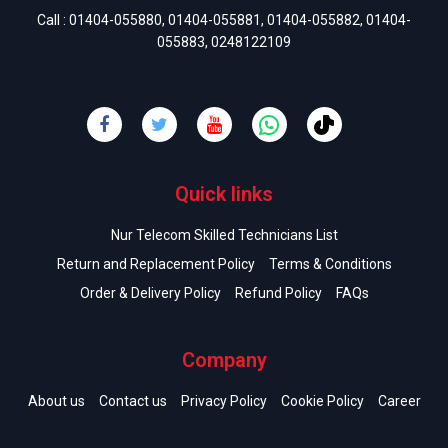
Call :
01404-055880
,
01404-055881
,
01404-055882
,
01404-
055883
,
0248122109
Quick links
Nur Telecom Skilled Technicians List
Return and Replacement Policy
Terms & Conditions
Order & Delivery Policy
Refund Policy
FAQs
Company
About us
Contact us
Privacy Policy
Cookie Policy
Career