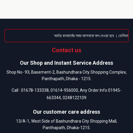
অর্ডার কনফার্মের সময় আপনাকে কল দেওয়া হবে । ডেলিভারি চার
Contact us
Our Shop and Instant Service Address
Shop No- 93, Basement-2, Bashundhara City Shopping Complex,
Panthapath, Dhaka - 1215.
Call :
01678-133338
,
01614-956000
, Any Order Info:
01945-
663344
,
0248122109
Our customer care address
13/A-1, West Side of Bashundhara City Shopping Mall,
Panthapath, Dhaka-1215.