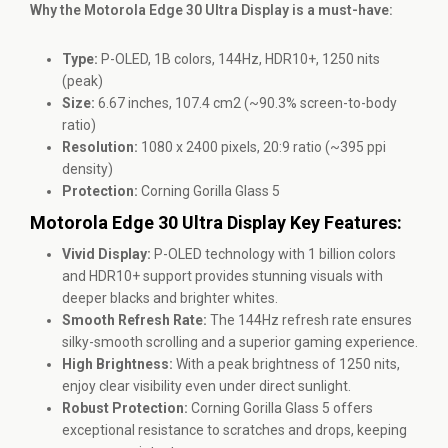
Why the Motorola Edge 30 Ultra Display is a must-have:
Type:
P-OLED, 1B colors, 144Hz, HDR10+, 1250 nits
(peak)
Size:
6.67 inches, 107.4 cm2 (~90.3% screen-to-body
ratio)
Resolution:
1080 x 2400 pixels, 20:9 ratio (~395 ppi
density)
Protection:
Corning Gorilla Glass 5
Motorola Edge 30 Ultra Display Key Features:
Vivid Display:
P-OLED technology with 1 billion colors
and HDR10+ support provides stunning visuals with
deeper blacks and brighter whites.
Smooth Refresh Rate:
The 144Hz refresh rate ensures
silky-smooth scrolling and a superior gaming experience.
High Brightness:
With a peak brightness of 1250 nits,
enjoy clear visibility even under direct sunlight.
Robust Protection:
Corning Gorilla Glass 5 offers
exceptional resistance to scratches and drops, keeping