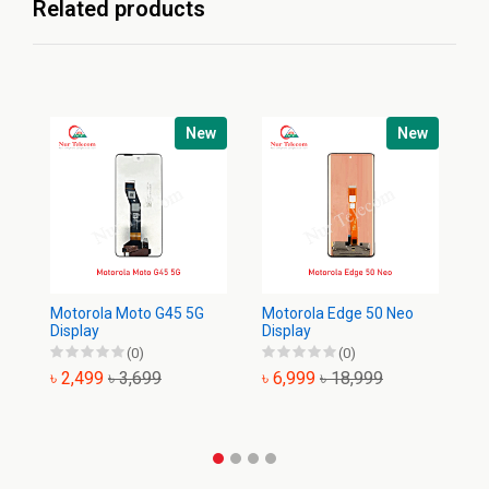
Related products
New
New
Mo
Di
৳
Motorola Moto G45 5G
Motorola Edge 50 Neo
Display
Display
(0)
(0)
৳ 2,499
৳ 3,699
৳ 6,999
৳ 18,999