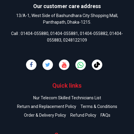
Our customer care address
13/A-1, West Side of Bashundhara City Shopping Mall,
Panthapath, Dhaka-1215.
Call :
01404-055880
,
01404-055881
,
01404-055882
,
01404-
055883
,
0248122109
Quick links
Nur Telecom Skilled Technicians List
Return and Replacement Policy
Terms & Conditions
Order & Delivery Policy
Refund Policy
FAQs