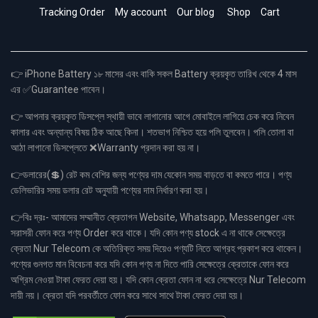
Tracking Order
My account
Our blog
Shop
Cart
👉 iPhone Battery ১৮ মাসের এবং বাকি সকল Battery ক্রয়কৃত তারিখ থেকে 4 মাস
এর ✅Guarantee পাবেন।
👉 আপনার ক্রয়কৃত ডিসপ্লে স্থায়ী ভাবে লাগানোর আগে মোবাইলে লাগিয়ে চেক করে নিবেন
কালার এবং অন্যান্য বিষয় ঠিক আছে কিনা। শতভাগ নিশ্চিত হয়ে পলি তুলবেন। পলি তোলা বা
আঠা লাগানো ডিসপ্লেতে ❌Warranty প্রদান করা হয় না।
👉ডলারের(💲) রেট কম বেশির জন্য পণ্যের দাম যেকোন সময় বাড়তে বা কমতে পারে। পণ্য
ডেলিভারির সময় ডলার রেট অনুযায়ী পণ্যের দাম নির্ধারণ করা হয়।
👉বিঃ দ্রঃ- আমাদের সম্মানীত ক্রেতাগন Website, Whatsapp, Messenger এবং
সরাসরী ফোন করে পণ্য Order করে থাকে। যদি কোন পণ্য stock এ না থাকে সেক্ষেত্রে
ক্রেতা Nur Telecom কে অতিরিক্ত সময় দিয়েও পণ্যটি নিতে আগ্রহ প্রকাশ করে থাকেন।
পণ্যের গুনগত মান বিবেচনা করে যদি কোন পণ্য না দিতে পারি সেক্ষেত্রে ক্রেতাকে ফোন করে
অগ্রিম নেওয়া টাকা ফেরত দেয়া হয়। যদি কোন ক্রেতা ফোন না ধরে সেক্ষেত্রে Nur Telecom
দায়ী নয়। ক্রেতা যদি পরবর্তীতে ফোন করে সাথে সাথে টাকা ফেরত দেয়া হয়।