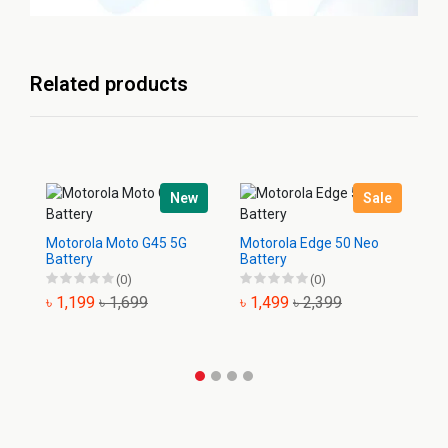
Related products
New
Sale
Motorola Moto G45 5G
Motorola Edge 50 Neo
Mo
Battery
Battery
Ba
(0)
(0)
৳ 1,199
৳ 1,699
৳ 1,499
৳ 2,399
৳