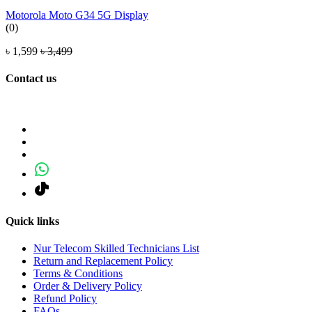
Motorola Moto G34 5G Display
(0)
৳ 1,599
৳ 3,499
Contact us
Quick links
Nur Telecom Skilled Technicians List
Return and Replacement Policy
Terms & Conditions
Order & Delivery Policy
Refund Policy
FAQs