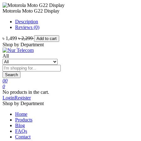
Motorola Moto G22 Display
Description
Reviews (0)
৳ 1,499
৳ 2,299
Add to cart
Shop by Department
All
Search
0
0
0
No products in the cart.
Login
Register
Shop by Department
Home
Products
Blog
FAQs
Contact