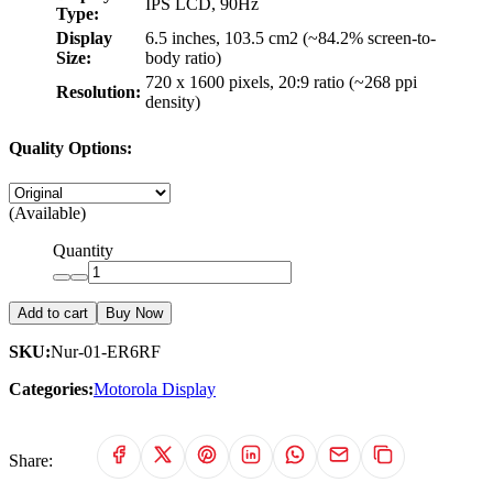
IPS LCD, 90Hz
Type:
Display
6.5 inches, 103.5 cm2 (~84.2% screen-to-
Size:
body ratio)
720 x 1600 pixels, 20:9 ratio (~268 ppi
Resolution:
density)
Quality Options:
(Available)
Quantity
Add to cart
Buy Now
SKU:
Nur-01-ER6RF
Categories:
Motorola Display
Share: