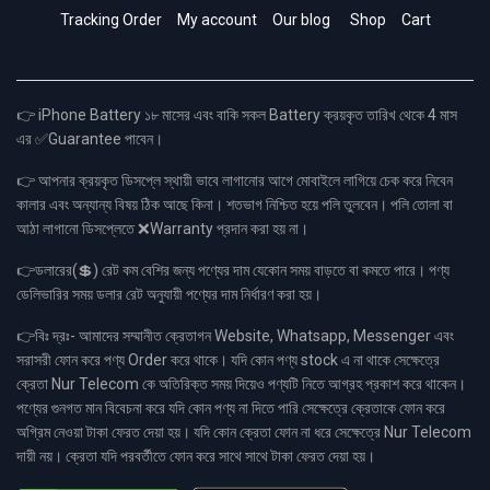
Tracking Order
My account
Our blog
Shop
Cart
👉 iPhone Battery ১৮ মাসের এবং বাকি সকল Battery ক্রয়কৃত তারিখ থেকে 4 মাস
এর ✅Guarantee পাবেন।
👉 আপনার ক্রয়কৃত ডিসপ্লে স্থায়ী ভাবে লাগানোর আগে মোবাইলে লাগিয়ে চেক করে নিবেন
কালার এবং অন্যান্য বিষয় ঠিক আছে কিনা। শতভাগ নিশ্চিত হয়ে পলি তুলবেন। পলি তোলা বা
আঠা লাগানো ডিসপ্লেতে ❌Warranty প্রদান করা হয় না।
👉ডলারের(💲) রেট কম বেশির জন্য পণ্যের দাম যেকোন সময় বাড়তে বা কমতে পারে। পণ্য
ডেলিভারির সময় ডলার রেট অনুযায়ী পণ্যের দাম নির্ধারণ করা হয়।
👉বিঃ দ্রঃ- আমাদের সম্মানীত ক্রেতাগন Website, Whatsapp, Messenger এবং
সরাসরী ফোন করে পণ্য Order করে থাকে। যদি কোন পণ্য stock এ না থাকে সেক্ষেত্রে
ক্রেতা Nur Telecom কে অতিরিক্ত সময় দিয়েও পণ্যটি নিতে আগ্রহ প্রকাশ করে থাকেন।
পণ্যের গুনগত মান বিবেচনা করে যদি কোন পণ্য না দিতে পারি সেক্ষেত্রে ক্রেতাকে ফোন করে
অগ্রিম নেওয়া টাকা ফেরত দেয়া হয়। যদি কোন ক্রেতা ফোন না ধরে সেক্ষেত্রে Nur Telecom
দায়ী নয়। ক্রেতা যদি পরবর্তীতে ফোন করে সাথে সাথে টাকা ফেরত দেয়া হয়।