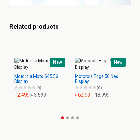
Related products
New
New
Motorola Moto G45 5G
Motorola Edge 50 Neo
Mo
Display
Display
Di
(0)
(0)
৳ 2,499
৳ 3,699
৳ 6,999
৳ 18,999
৳