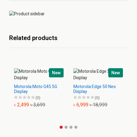
Related products
New
New
Motorola Moto G45 5G
Motorola Edge 50 Neo
Mo
Display
Display
Di
(0)
(0)
৳ 2,499
৳ 3,699
৳ 6,999
৳ 18,999
৳