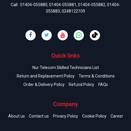
Call :
01404-055880
,
01404-055881
,
01404-055882
,
01404-
055883
,
0248122109
Quick links
Nur Telecom Skilled Technicians List
Return and Replacement Policy
Terms & Conditions
Order & Delivery Policy
Refund Policy
FAQs
Company
About us
Contact us
Privacy Policy
Cookie Policy
Career