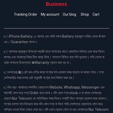
Business
Tracking Order
My account
Our blog
Shop
Cart
👉 iPhone Battery ১৮ মাসের এবং বাকি সকল Battery ক্রয়কৃত তারিখ থেকে 4 মাস
এর ✅Guarantee পাবেন।
👉 আপনার ক্রয়কৃত ডিসপ্লে স্থায়ী ভাবে লাগানোর আগে মোবাইলে লাগিয়ে চেক করে নিবেন
কালার এবং অন্যান্য বিষয় ঠিক আছে কিনা। শতভাগ নিশ্চিত হয়ে পলি তুলবেন। পলি তোলা বা
আঠা লাগানো ডিসপ্লেতে ❌Warranty প্রদান করা হয় না।
👉ডলারের(💲) রেট কম বেশির জন্য পণ্যের দাম যেকোন সময় বাড়তে বা কমতে পারে। পণ্য
ডেলিভারির সময় ডলার রেট অনুযায়ী পণ্যের দাম নির্ধারণ করা হয়।
👉বিঃ দ্রঃ- আমাদের সম্মানীত ক্রেতাগন Website, Whatsapp, Messenger এবং
সরাসরী ফোন করে পণ্য Order করে থাকে। যদি কোন পণ্য stock এ না থাকে সেক্ষেত্রে
ক্রেতা Nur Telecom কে অতিরিক্ত সময় দিয়েও পণ্যটি নিতে আগ্রহ প্রকাশ করে থাকেন।
পণ্যের গুনগত মান বিবেচনা করে যদি কোন পণ্য না দিতে পারি সেক্ষেত্রে ক্রেতাকে ফোন করে
অগ্রিম নেওয়া টাকা ফেরত দেয়া হয়। যদি কোন ক্রেতা ফোন না ধরে সেক্ষেত্রে Nur Telecom