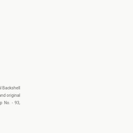
l Backshell
and original
p No. - 93,