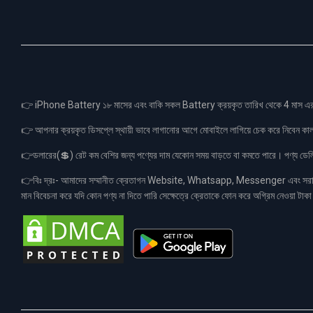
👉 iPhone Battery ১৮ মাসের এবং বাকি সকল Battery ক্রয়কৃত তারিখ থেকে 4 মা
👉 আপনার ক্রয়কৃত ডিসপ্লে স্থায়ী ভাবে লাগানোর আগে মোবাইলে লাগিয়ে চেক করে নিবেন কা
👉ডলারের(💲) রেট কম বেশির জন্য পণ্যের দাম যেকোন সময় বাড়তে বা কমতে পারে। পণ্য ডেলিভা
👉বিঃ দ্রঃ- আমাদের সম্মানীত ক্রেতাগন Website, Whatsapp, Messenger এবং সরাসরী 
মান বিবেচনা করে যদি কোন পণ্য না দিতে পারি সেক্ষেত্রে ক্রেতাকে ফোন করে অগ্রিম নেওয়া ট