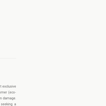
t exclusive
lymer (eco-
rom damage.
e seeking a