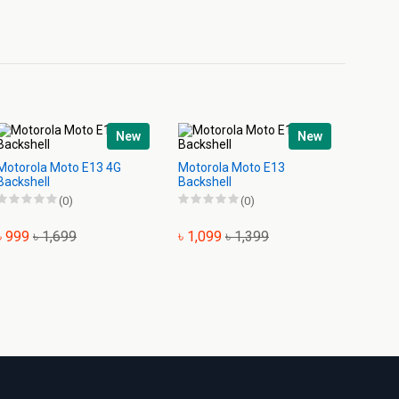
New
New
Motorola Moto E13 4G
Motorola Moto E13
Motoro
Backshell
Backshell
Backsh
(0)
(0)
৳ 999
৳ 1,699
৳ 1,099
৳ 1,399
৳ 999