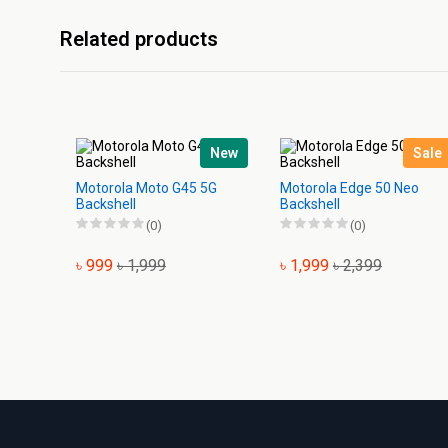
Related products
New
Sale
Motorola Moto G45 5G
Motorola Edge 50 Neo
Backshell
Backshell
(0)
(0)
৳ 999
৳ 1,999
৳ 1,999
৳ 2,399