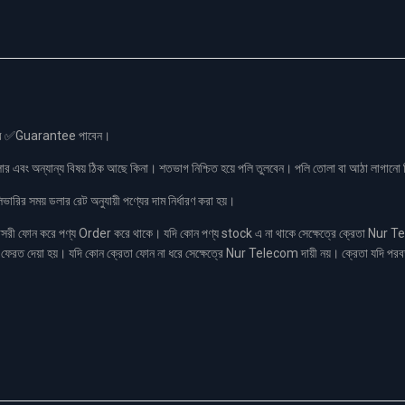
স এর ✅Guarantee পাবেন।
লার এবং অন্যান্য বিষয় ঠিক আছে কিনা। শতভাগ নিশ্চিত হয়ে পলি তুলবেন। পলি তোলা বা আঠা লাগা
রির সময় ডলার রেট অনুযায়ী পণ্যের দাম নির্ধারণ করা হয়।
ফোন করে পণ্য Order করে থাকে। যদি কোন পণ্য stock এ না থাকে সেক্ষেত্রে ক্রেতা Nur Tel
াকা ফেরত দেয়া হয়। যদি কোন ক্রেতা ফোন না ধরে সেক্ষেত্রে Nur Telecom দায়ী নয়। ক্রেতা যদি পরব