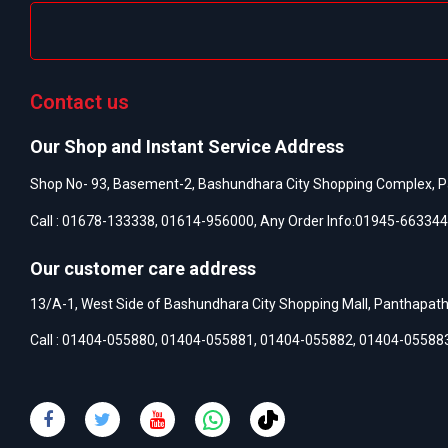
Contact us
Our Shop and Instant Service Address
Shop No- 93, Basement-2, Bashundhara City Shopping Complex, P
Call :
01678-133338
,
01614-956000
, Any Order Info:
01945-663344
Our customer care address
13/A-1, West Side of Bashundhara City Shopping Mall, Panthapat
Call :
01404-055880
,
01404-055881
,
01404-055882
,
01404-05588