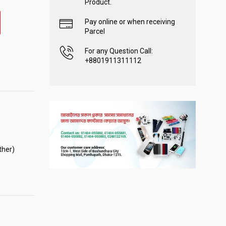
Product.
Pay online or when receiving
Parcel
For any Question Call:
+8801911311112
ther)