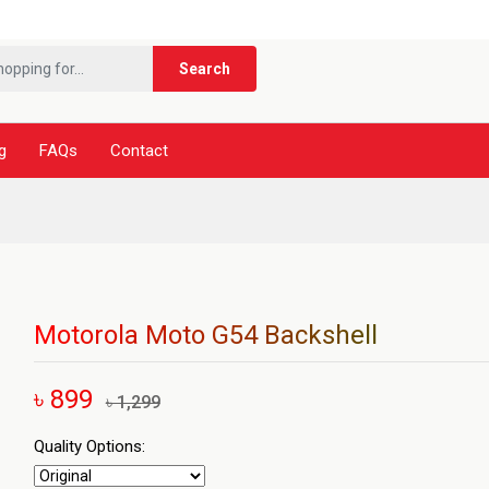
***ন
Search
g
FAQs
Contact
Motorola Moto G54 Backshell
৳ 899
৳ 1,299
Quality Options: