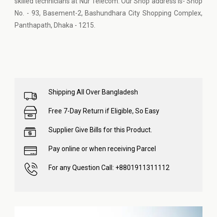
skilled technicians at Nur Telecom. Our Shop address is- Shop
No. - 93, Basement-2, Bashundhara City Shopping Complex,
Panthapath, Dhaka - 1215.
Shipping All Over Bangladesh
Free 7-Day Return if Eligible, So Easy
Supplier Give Bills for this Product.
Pay online or when receiving Parcel
For any Question Call: +8801911311112