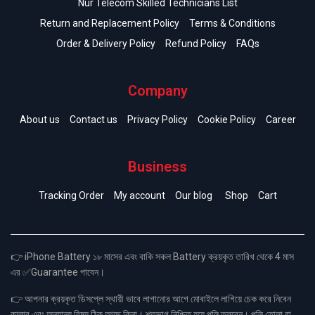
Nur Telecom Skilled Technicians List
Return and Replacement Policy
Terms & Conditions
Order & Delivery Policy
Refund Policy
FAQs
Company
About us
Contact us
Privacy Policy
Cookie Policy
Career
Business
Tracking Order
My account
Our blog
Shop
Cart
👉 iPhone Battery ১৮ মাসের এবং বাকি সকল Battery ক্রয়কৃত তারিখ থেকে 4 মাস
এর ✅Guarantee পাবেন।
👉 আপনার ক্রয়কৃত ডিসপ্লে স্থায়ী ভাবে লাগানোর আগে মোবাইলে লাগিয়ে চেক করে নিবেন
কালার এবং অন্যান্য বিষয় ঠিক আছে কিনা। শতভাগ নিশ্চিত হয়ে পলি তুলবেন। পলি তোলা বা