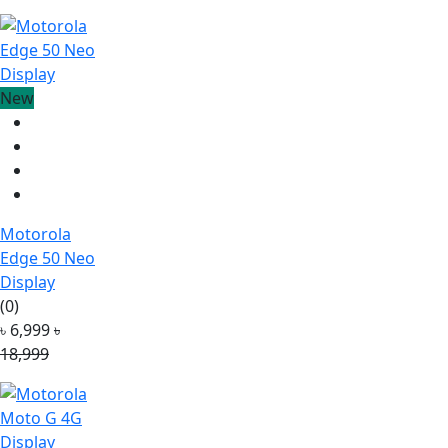
New
Motorola
Edge 50 Neo
Display
(0)
৳ 6,999
৳
18,999