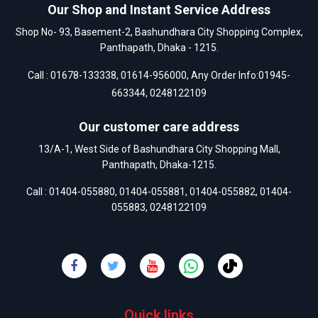
Our Shop and Instant Service Address
Shop No- 93, Basement-2, Bashundhara City Shopping Complex,
Panthapath, Dhaka - 1215.
Call :
01678-133338
,
01614-956000
, Any Order Info:
01945-
663344
,
0248122109
Our customer care address
13/A-1, West Side of Bashundhara City Shopping Mall,
Panthapath, Dhaka-1215.
Call :
01404-055880
,
01404-055881
,
01404-055882
,
01404-
055883
,
0248122109
Quick links