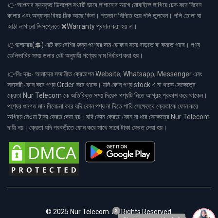
👉 আপনার ক্রয়কৃত ডিসপ্লে স্থায়ী ভাবে লাগানোর আগে মোবাইলে লাগিয়ে চেক করে নিবেন
কালার এবং অন্যান্য বিষয় ঠিক আছে কিনা। শতভাগ নিশ্চিত হয়ে পলি তুলবেন। পলি তোলা বা
আঠা লাগানো ডিসপ্লেতে ❌Warranty প্রদান করা হয় না।
👉ডলারের(💲) রেট কম বেশির জন্য পণ্যের দাম যেকোন সময় বাড়তে বা কমতে পারে। পণ্য
ডেলিভারির সময় ডলার রেট অনুযায়ী পণ্যের দাম নির্ধারণ করা হয়।
👉বিঃ দ্রঃ- আমাদের সম্মানীত ক্রেতাগন Website, Whatsapp, Messenger এবং
সরাসরী ফোন করে পণ্য Order করে থাকে। যদি কোন পণ্য stock এ না থাকে সেক্ষেত্রে
ক্রেতা Nur Telecom কে অতিরিক্ত সময় দিয়েও পণ্যটি নিতে আগ্রহ প্রকাশ করে থাকেন।
পণ্যের গুনগত মান বিবেচনা করে যদি কোন পণ্য না দিতে পারি সেক্ষেত্রে ক্রেতাকে ফোন করে
অগ্রিম নেওয়া টাকা ফেরত দেয়া হয়। যদি কোন ক্রেতা ফোন না ধরে সেক্ষেত্রে Nur Telecom
দায়ী নয়। ক্রেতা যদি পরবর্তীতে ফোন করে সাথে সাথে টাকা ফেরত দেয়া হয়।
x
© 2025 Nur Telecom. All Rights Reserved.