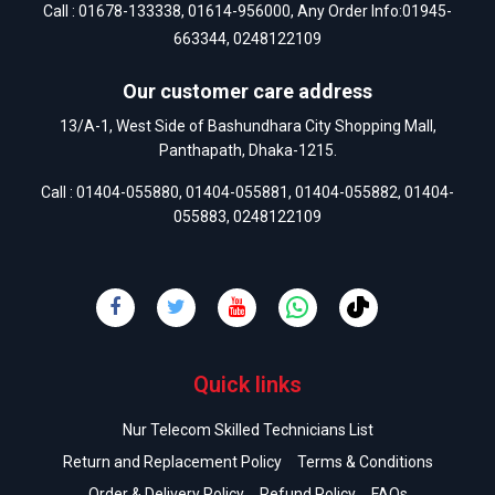
Call :
01678-133338
,
01614-956000
, Any Order Info:
01945-
663344
,
0248122109
Our customer care address
13/A-1, West Side of Bashundhara City Shopping Mall,
Panthapath, Dhaka-1215.
Call :
01404-055880
,
01404-055881
,
01404-055882
,
01404-
055883
,
0248122109
Quick links
Nur Telecom Skilled Technicians List
Return and Replacement Policy
Terms & Conditions
Order & Delivery Policy
Refund Policy
FAQs