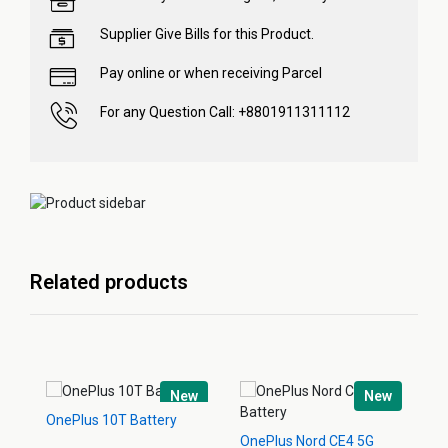
Supplier Give Bills for this Product.
Pay online or when receiving Parcel
For any Question Call: +8801911311112
Related products
New
New
OnePlus 10T Battery
On
OnePlus Nord CE4 5G