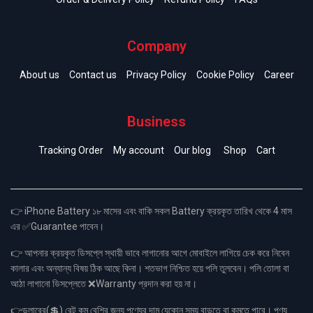
Company
About us
Contact us
Privacy Policy
Cookie Policy
Career
Business
Tracking Order
My account
Our blog
Shop
Cart
👉 iPhone Battery ১৮ মাসের এবং বাকি সকল Battery ক্রয়কৃত তারিখ থেকে 4 মাস
এর ✅Guarantee পাবেন।
👉 আপনার ক্রয়কৃত ডিসপ্লে স্থায়ী ভাবে লাগানোর আগে মোবাইলে লাগিয়ে চেক করে নিবেন
কালার এবং অন্যান্য বিষয় ঠিক আছে কিনা। শতভাগ নিশ্চিত হয়ে পলি তুলবেন। পলি তোলা বা
আঠা লাগানো ডিসপ্লেতে ❌Warranty প্রদান করা হয় না।
👉ডলারের(💲) রেট কম বেশির জন্য পণ্যের দাম যেকোন সময় বাড়তে বা কমতে পারে। পণ্য