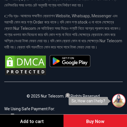
ডেলিভারির সময় ডলার রেট অনুযায়ী পণ্যের দাম নির্ধারণ করা হয়।
👉বিঃ দ্রঃ- আমাদের সম্মানীত ক্রেতাগন Website, Whatsapp, Messenger এবং
সরাসরী ফোন করে পণ্য Order করে থাকে। যদি কোন পণ্য stock এ না থাকে সেক্ষেত্রে
ক্রেতা Nur Telecom কে অতিরিক্ত সময় দিয়েও পণ্যটি নিতে আগ্রহ প্রকাশ করে থাকেন।
পণ্যের গুনগত মান বিবেচনা করে যদি কোন পণ্য না দিতে পারি সেক্ষেত্রে ক্রেতাকে ফোন করে
অগ্রিম নেওয়া টাকা ফেরত দেয়া হয়। যদি কোন ক্রেতা ফোন না ধরে সেক্ষেত্রে Nur Telecom
দায়ী নয়। ক্রেতা যদি পরবর্তীতে ফোন করে সাথে সাথে টাকা ফেরত দেয়া হয়।
x
© 2025 Nur Telecom. All Rights Reserved.
Sir, How can I help?
We Using Safe Payment For:
Add to cart
Buy Now