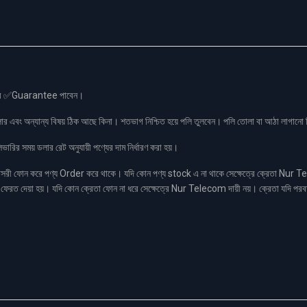
স এর ✅Guarantee পাবেন।
লার এবং অন্যান্য বিষয় ঠিক আছে কিনা। শতভাগ নিশ্চিত হয়ে পলি তুলবেন। পলি তোলা বা আঠা লাগা
রির সময় ডলার রেট অনুযায়ী পণ্যের দাম নির্ধারণ করা হয়।
ফোন করে পণ্য Order করে থাকে। যদি কোন পণ্য stock এ না থাকে সেক্ষেত্রে ক্রেতা Nur Tel
াকা ফেরত দেয়া হয়। যদি কোন ক্রেতা ফোন না ধরে সেক্ষেত্রে Nur Telecom দায়ী নয়। ক্রেতা যদি পরব