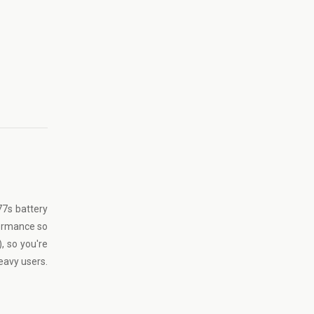
77s battery
formance so
, so you're
eavy users.