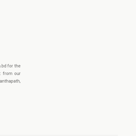
.bd for the
t from our
Panthapath,