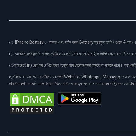
👉 iPhone Battery ১৮ মাসের এবং বাকি সকল Battery ক্রয়কৃত তারিখ থেকে 4 মা
👉 আপনার ক্রয়কৃত ডিসপ্লে স্থায়ী ভাবে লাগানোর আগে মোবাইলে লাগিয়ে চেক করে নিবেন কা
👉ডলারের(💲) রেট কম বেশির জন্য পণ্যের দাম যেকোন সময় বাড়তে বা কমতে পারে। পণ্য ডেলিভা
👉বিঃ দ্রঃ- আমাদের সম্মানীত ক্রেতাগন Website, Whatsapp, Messenger এবং সরাসরী 
মান বিবেচনা করে যদি কোন পণ্য না দিতে পারি সেক্ষেত্রে ক্রেতাকে ফোন করে অগ্রিম নেওয়া ট