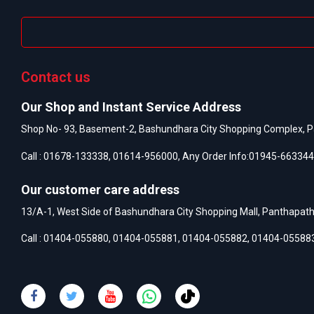
Contact us
Our Shop and Instant Service Address
Shop No- 93, Basement-2, Bashundhara City Shopping Complex, P
Call :
01678-133338
,
01614-956000
, Any Order Info:
01945-663344
Our customer care address
13/A-1, West Side of Bashundhara City Shopping Mall, Panthapat
Call :
01404-055880
,
01404-055881
,
01404-055882
,
01404-05588