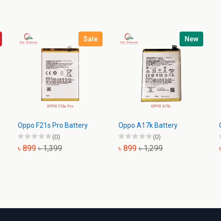
Sale
New
Oppo F21s Pro Battery
Oppo A17k Battery
(0)
(0)
৳ 899
৳ 1,399
৳ 899
৳ 1,299