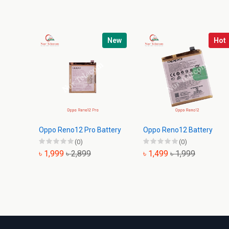
New
Hot
Oppo Reno12 Pro Battery
Oppo Reno12 Battery
(0)
(0)
৳ 1,999
৳ 2,899
৳ 1,499
৳ 1,999