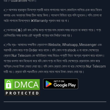
এর ✅Guarantee পাবেন।
👉 আপনার ক্রয়কৃত ডিসপ্লে স্থায়ী ভাবে লাগানোর আগে মোবাইলে লাগিয়ে চেক করে নিবেন
কালার এবং অন্যান্য বিষয় ঠিক আছে কিনা। শতভাগ নিশ্চিত হয়ে পলি তুলবেন। পলি তোলা বা
আঠা লাগানো ডিসপ্লেতে ❌Warranty প্রদান করা হয় না।
👉ডলারের(💲) রেট কম বেশির জন্য পণ্যের দাম যেকোন সময় বাড়তে বা কমতে পারে। পণ্য
ডেলিভারির সময় ডলার রেট অনুযায়ী পণ্যের দাম নির্ধারণ করা হয়।
👉বিঃ দ্রঃ- আমাদের সম্মানীত ক্রেতাগন Website, Whatsapp, Messenger এবং
সরাসরী ফোন করে পণ্য Order করে থাকে। যদি কোন পণ্য stock এ না থাকে সেক্ষেত্রে
ক্রেতা Nur Telecom কে অতিরিক্ত সময় দিয়েও পণ্যটি নিতে আগ্রহ প্রকাশ করে থাকেন।
পণ্যের গুনগত মান বিবেচনা করে যদি কোন পণ্য না দিতে পারি সেক্ষেত্রে ক্রেতাকে ফোন করে
অগ্রিম নেওয়া টাকা ফেরত দেয়া হয়। যদি কোন ক্রেতা ফোন না ধরে সেক্ষেত্রে Nur Telecom
দায়ী নয়। ক্রেতা যদি পরবর্তীতে ফোন করে সাথে সাথে টাকা ফেরত দেয়া হয়।