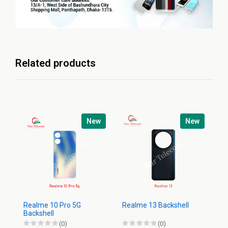
Related products
New
New
Realme 10 Pro 5G
Realme 13 Backshell
Re
Backshell
Ba
(0)
(0)