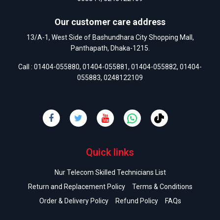
Our customer care address
13/A-1, West Side of Bashundhara City Shopping Mall,
Panthapath, Dhaka-1215.
Call :
01404-055880
,
01404-055881
,
01404-055882
,
01404-
055883
,
0248122109
Quick links
Nur Telecom Skilled Technicians List
Return and Replacement Policy
Terms & Conditions
Order & Delivery Policy
Refund Policy
FAQs