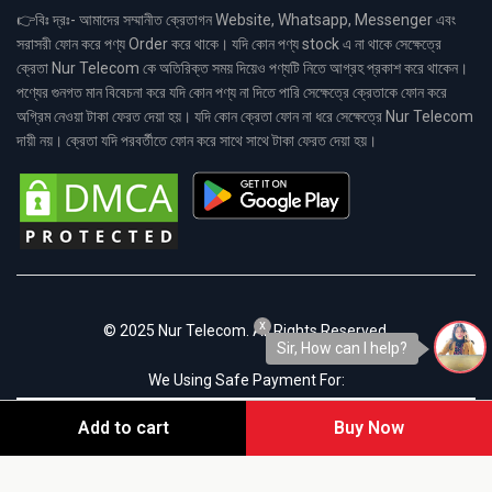
👉বিঃ দ্রঃ- আমাদের সম্মানীত ক্রেতাগন Website, Whatsapp, Messenger এবং
সরাসরী ফোন করে পণ্য Order করে থাকে। যদি কোন পণ্য stock এ না থাকে সেক্ষেত্রে
ক্রেতা Nur Telecom কে অতিরিক্ত সময় দিয়েও পণ্যটি নিতে আগ্রহ প্রকাশ করে থাকেন।
পণ্যের গুনগত মান বিবেচনা করে যদি কোন পণ্য না দিতে পারি সেক্ষেত্রে ক্রেতাকে ফোন করে
অগ্রিম নেওয়া টাকা ফেরত দেয়া হয়। যদি কোন ক্রেতা ফোন না ধরে সেক্ষেত্রে Nur Telecom
দায়ী নয়। ক্রেতা যদি পরবর্তীতে ফোন করে সাথে সাথে টাকা ফেরত দেয়া হয়।
x
© 2025 Nur Telecom. All Rights Reserved.
Sir, How can I help?
We Using Safe Payment For:
Add to cart
Buy Now