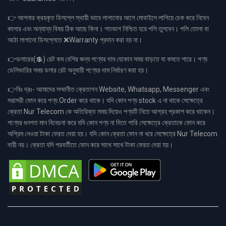
👉 আপনার ক্রয়কৃত ডিসপ্লে স্থায়ী ভাবে লাগানোর আগে মোবাইলে লাগিয়ে চেক করে নিবেন
কালার এবং অন্যান্য বিষয় ঠিক আছে কিনা। শতভাগ নিশ্চিত হয়ে পলি তুলবেন। পলি তোলা বা
আঠা লাগানো ডিসপ্লেতে ❌Warranty প্রদান করা হয় না।
👉ডলারের(💲) রেট কম বেশির জন্য পণ্যের দাম যেকোন সময় বাড়তে বা কমতে পারে। পণ্য
ডেলিভারির সময় ডলার রেট অনুযায়ী পণ্যের দাম নির্ধারণ করা হয়।
👉বিঃ দ্রঃ- আমাদের সম্মানীত ক্রেতাগন Website, Whatsapp, Messenger এবং
সরাসরী ফোন করে পণ্য Order করে থাকে। যদি কোন পণ্য stock এ না থাকে সেক্ষেত্রে
ক্রেতা Nur Telecom কে অতিরিক্ত সময় দিয়েও পণ্যটি নিতে আগ্রহ প্রকাশ করে থাকেন।
পণ্যের গুনগত মান বিবেচনা করে যদি কোন পণ্য না দিতে পারি সেক্ষেত্রে ক্রেতাকে ফোন করে
অগ্রিম নেওয়া টাকা ফেরত দেয়া হয়। যদি কোন ক্রেতা ফোন না ধরে সেক্ষেত্রে Nur Telecom
দায়ী নয়। ক্রেতা যদি পরবর্তীতে ফোন করে সাথে সাথে টাকা ফেরত দেয়া হয়।