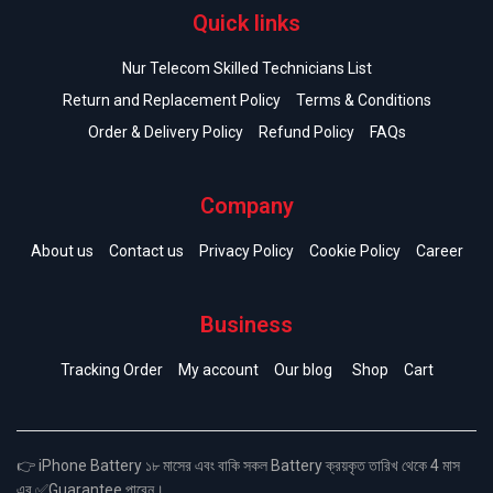
Quick links
Nur Telecom Skilled Technicians List
Return and Replacement Policy
Terms & Conditions
Order & Delivery Policy
Refund Policy
FAQs
Company
About us
Contact us
Privacy Policy
Cookie Policy
Career
Business
Tracking Order
My account
Our blog
Shop
Cart
👉 iPhone Battery ১৮ মাসের এবং বাকি সকল Battery ক্রয়কৃত তারিখ থেকে 4 মাস
এর ✅Guarantee পাবেন।