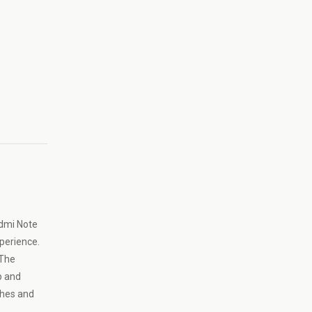
edmi Note
xperience.
 The
p and
ches and