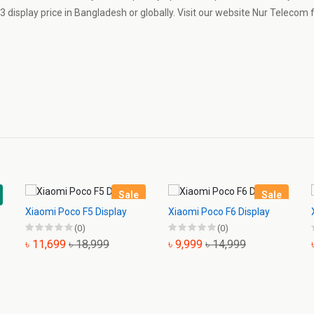
 display price in Bangladesh or globally. Visit our website Nur Telecom 
Sale
Sale
Xiaomi Poco F5 Display
Xiaomi Poco F6 Display
(0)
(0)
৳ 11,699
৳ 18,999
৳ 9,999
৳ 14,999