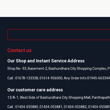
Contact us
Our Shop and Instant Service Address
Shop No- 93, Basement-2, Bashundhara City Shopping Complex, P
Call :
01678-133338
,
01614-956000
, Any Order Info:
01945-663344
Our customer care address
13/A-1, West Side of Bashundhara City Shopping Mall, Panthapat
Call :
01404-055880
,
01404-055881
,
01404-055882
,
01404-05588