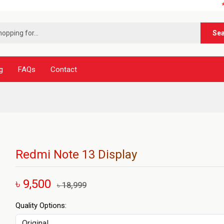
***নূর টেলি
Se
g
FAQs
Contact
Redmi Note 13 Display
৳ 9,500
৳ 18,999
Quality Options: