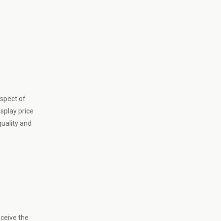
aspect of
splay price
quality and
eceive the