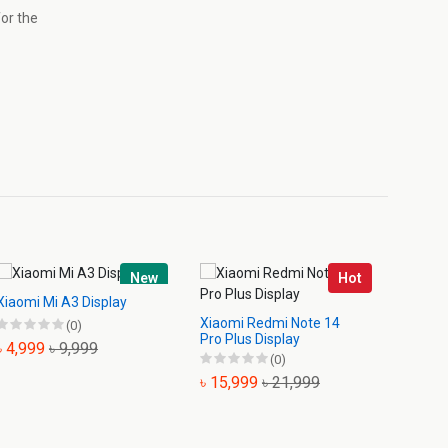
for the
New
Hot
Xiaomi Mi A3 Display
Xiaomi Redmi Note 14
Xiaomi
(0)
Pro Plus Display
Displa
৳ 4,999
৳ 9,999
(0)
৳ 15,999
৳ 21,999
৳ 1,3