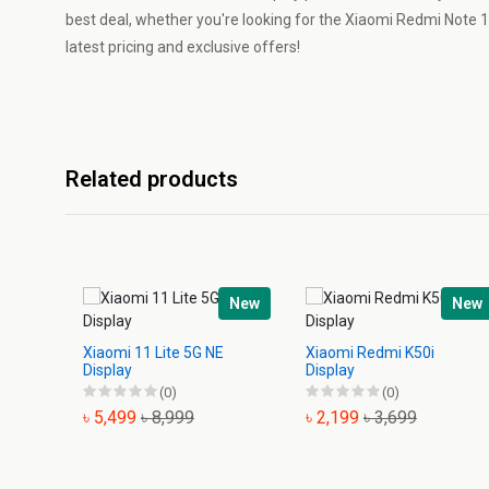
best deal, whether you're looking for the Xiaomi Redmi Note 13
latest pricing and exclusive offers!
Related products
New
New
Xiaomi 11 Lite 5G NE
Xiaomi Redmi K50i
Display
Display
(0)
(0)
৳ 5,499
৳ 8,999
৳ 2,199
৳ 3,699