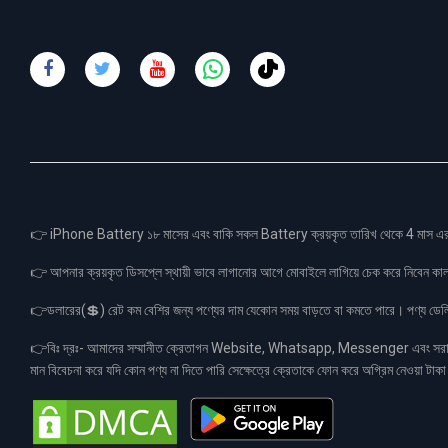
👉 iPhone Battery ১৮ মাসের এবং বাকি সকল Battery ক্রয়কৃত তারিখ থেকে 4 মা
👉 আপনার ক্রয়কৃত ডিসপ্লে স্থায়ী ভাবে লাগানোর আগে মোবাইলে লাগিয়ে চেক করে নিবেন কা
👉ডলারের(💲) রেট কম বেশির জন্য পণ্যের দাম যেকোন সময় বাড়তে বা কমতে পারে। পণ্য ডেলিভা
👉বিঃ দ্রঃ- আমাদের সম্মানীত ক্রেতাগন Website, Whatsapp, Messenger এবং সরাসরী 
মান বিবেচনা করে যদি কোন পণ্য না দিতে পারি সেক্ষেত্রে ক্রেতাকে ফোন করে অগ্রিম নেওয়া ট