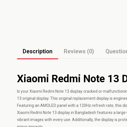
Description
Reviews (0)
Questio
Xiaomi Redmi Note 13 D
Is your Xiaomi Redmi Note 13 display cracked or malfunctionin
13 original display. This original replacement display is engin
Featuring an AMOLED panel with a 120Hz refresh rate, this dis
Xiaomi Redmi Note 13 display in Bangladesh features a large 6
vibrant images with every use. Additionally, the display is pro
minor impacts.