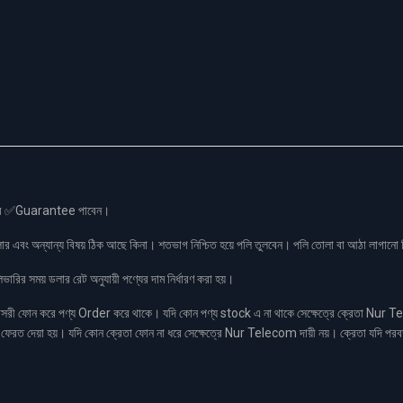
স এর ✅Guarantee পাবেন।
লার এবং অন্যান্য বিষয় ঠিক আছে কিনা। শতভাগ নিশ্চিত হয়ে পলি তুলবেন। পলি তোলা বা আঠা লাগা
রির সময় ডলার রেট অনুযায়ী পণ্যের দাম নির্ধারণ করা হয়।
ফোন করে পণ্য Order করে থাকে। যদি কোন পণ্য stock এ না থাকে সেক্ষেত্রে ক্রেতা Nur Tel
াকা ফেরত দেয়া হয়। যদি কোন ক্রেতা ফোন না ধরে সেক্ষেত্রে Nur Telecom দায়ী নয়। ক্রেতা যদি পরব