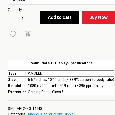
Quantity
Add to cart
Buy Now
Redmi Note 13 Display Specifications
Type
AMOLED
Size
6.67 inches, 107.4 cm2 (~88.9% screen-to-body ratio)
Resolution
1080 x 2400 pixels, 20:9 ratio (~395 ppi density)
Protection
Corning Gorilla Glass 5
SKU:
MF-2443-T1IN0
Categories:
Xiaomi
,
Xiaomi Redmi Display