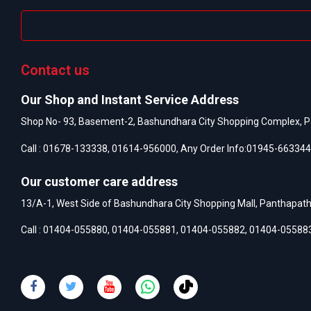
Contact us
Our Shop and Instant Service Address
Shop No- 93, Basement-2, Bashundhara City Shopping Complex, P
Call :
01678-133338
,
01614-956000
, Any Order Info:
01945-663344
Our customer care address
13/A-1, West Side of Bashundhara City Shopping Mall, Panthapat
Call :
01404-055880
,
01404-055881
,
01404-055882
,
01404-05588