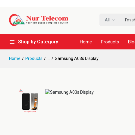
All
Shop by Category
Home
Products
Blo
Home
Products
...
Samsung A03s Display