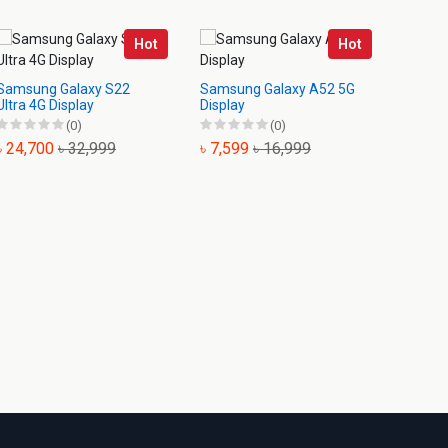
Hot
Hot
Samsung Galaxy S22
Samsung Galaxy A52 5G
Samsu
Ultra 4G Display
Display
Displa
(0)
(0)
৳ 24,700
৳ 32,999
৳ 7,599
৳ 16,999
৳ 10,