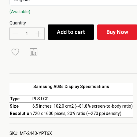
(Available)
Quantity
Add to cart
Buy Now
Samsung A03s Display Specifications
Type
PLS LCD
Size
6.5 inches, 102.0 cm2 (~81.8% screen-to-body ratio)
Resolution
720 x 1600 pixels, 20:9 ratio (~270 ppi density)
SKU:
MF-2443-YPT6X