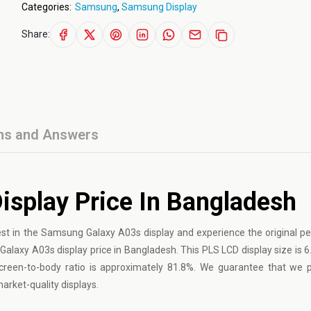
Categories:
Samsung
,
Samsung Display
Share:
ns and Answers
splay Price In Bangladesh
est in the Samsung Galaxy A03s display and experience the original 
laxy A03s display price in Bangladesh. This PLS LCD display size is 6.5
 screen-to-body ratio is approximately 81.8%. We guarantee that we 
market-quality displays.