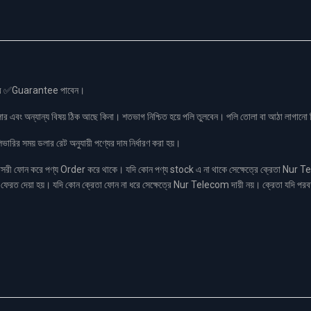
স এর ✅Guarantee পাবেন।
লার এবং অন্যান্য বিষয় ঠিক আছে কিনা। শতভাগ নিশ্চিত হয়ে পলি তুলবেন। পলি তোলা বা আঠা লাগা
রির সময় ডলার রেট অনুযায়ী পণ্যের দাম নির্ধারণ করা হয়।
ফোন করে পণ্য Order করে থাকে। যদি কোন পণ্য stock এ না থাকে সেক্ষেত্রে ক্রেতা Nur Tel
াকা ফেরত দেয়া হয়। যদি কোন ক্রেতা ফোন না ধরে সেক্ষেত্রে Nur Telecom দায়ী নয়। ক্রেতা যদি পরব