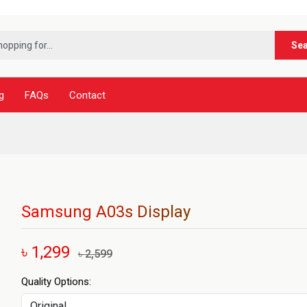
***নূর ট
Se
g
FAQs
Contact
Samsung A03s Display
৳ 1,299
৳ 2,599
Quality Options: