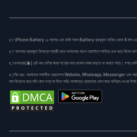
👉 iPhone Battery ১৮ মাসের এবং বাকি সকল Battery ক্রয়কৃত তারিখ থেকে 4 মা
👉 আপনার ক্রয়কৃত ডিসপ্লে স্থায়ী ভাবে লাগানোর আগে মোবাইলে লাগিয়ে চেক করে নিবেন কা
👉ডলারের(💲) রেট কম বেশির জন্য পণ্যের দাম যেকোন সময় বাড়তে বা কমতে পারে। পণ্য ডেলিভা
👉বিঃ দ্রঃ- আমাদের সম্মানীত ক্রেতাগন Website, Whatsapp, Messenger এবং সরাসরী 
মান বিবেচনা করে যদি কোন পণ্য না দিতে পারি সেক্ষেত্রে ক্রেতাকে ফোন করে অগ্রিম নেওয়া ট