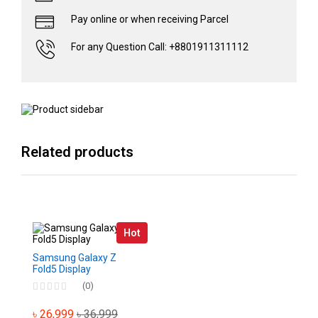
Pay online or when receiving Parcel
For any Question Call: +8801911311112
Related products
Hot
Samsung Galaxy Z
Fold5 Display
(0)
৳ 26,999
৳ 36,999