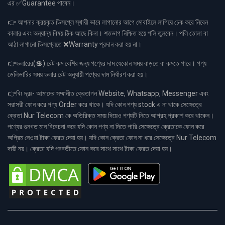
এর ✅Guarantee পাবেন।
👉 আপনার ক্রয়কৃত ডিসপ্লে স্থায়ী ভাবে লাগানোর আগে মোবাইলে লাগিয়ে চেক করে নিবেন
কালার এবং অন্যান্য বিষয় ঠিক আছে কিনা। শতভাগ নিশ্চিত হয়ে পলি তুলবেন। পলি তোলা বা
আঠা লাগানো ডিসপ্লেতে ❌Warranty প্রদান করা হয় না।
👉ডলারের(💲) রেট কম বেশির জন্য পণ্যের দাম যেকোন সময় বাড়তে বা কমতে পারে। পণ্য
ডেলিভারির সময় ডলার রেট অনুযায়ী পণ্যের দাম নির্ধারণ করা হয়।
👉বিঃ দ্রঃ- আমাদের সম্মানীত ক্রেতাগন Website, Whatsapp, Messenger এবং
সরাসরী ফোন করে পণ্য Order করে থাকে। যদি কোন পণ্য stock এ না থাকে সেক্ষেত্রে
ক্রেতা Nur Telecom কে অতিরিক্ত সময় দিয়েও পণ্যটি নিতে আগ্রহ প্রকাশ করে থাকেন।
পণ্যের গুনগত মান বিবেচনা করে যদি কোন পণ্য না দিতে পারি সেক্ষেত্রে ক্রেতাকে ফোন করে
অগ্রিম নেওয়া টাকা ফেরত দেয়া হয়। যদি কোন ক্রেতা ফোন না ধরে সেক্ষেত্রে Nur Telecom
দায়ী নয়। ক্রেতা যদি পরবর্তীতে ফোন করে সাথে সাথে টাকা ফেরত দেয়া হয়।