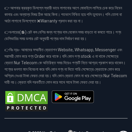
👉 আপনার ক্রয়কৃত ডিসপ্লে স্থায়ী ভাবে লাগানোর আগে মোবাইলে লাগিয়ে চেক করে নিবেন
কালার এবং অন্যান্য বিষয় ঠিক আছে কিনা। শতভাগ নিশ্চিত হয়ে পলি তুলবেন। পলি তোলা বা
আঠা লাগানো ডিসপ্লেতে ❌Warranty প্রদান করা হয় না।
👉ডলারের(💲) রেট কম বেশির জন্য পণ্যের দাম যেকোন সময় বাড়তে বা কমতে পারে। পণ্য
ডেলিভারির সময় ডলার রেট অনুযায়ী পণ্যের দাম নির্ধারণ করা হয়।
👉বিঃ দ্রঃ- আমাদের সম্মানীত ক্রেতাগন Website, Whatsapp, Messenger এবং
সরাসরী ফোন করে পণ্য Order করে থাকে। যদি কোন পণ্য stock এ না থাকে সেক্ষেত্রে
ক্রেতা Nur Telecom কে অতিরিক্ত সময় দিয়েও পণ্যটি নিতে আগ্রহ প্রকাশ করে থাকেন।
পণ্যের গুনগত মান বিবেচনা করে যদি কোন পণ্য না দিতে পারি সেক্ষেত্রে ক্রেতাকে ফোন করে
অগ্রিম নেওয়া টাকা ফেরত দেয়া হয়। যদি কোন ক্রেতা ফোন না ধরে সেক্ষেত্রে Nur Telecom
দায়ী নয়। ক্রেতা যদি পরবর্তীতে ফোন করে সাথে সাথে টাকা ফেরত দেয়া হয়।