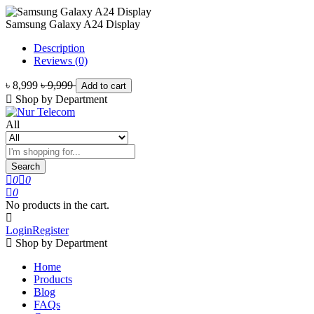
Samsung Galaxy A24 Display
Description
Reviews (0)
৳ 8,999
৳ 9,999
Add to cart
Shop by Department
All
Search
0
0
0
No products in the cart.
Login
Register
Shop by Department
Home
Products
Blog
FAQs