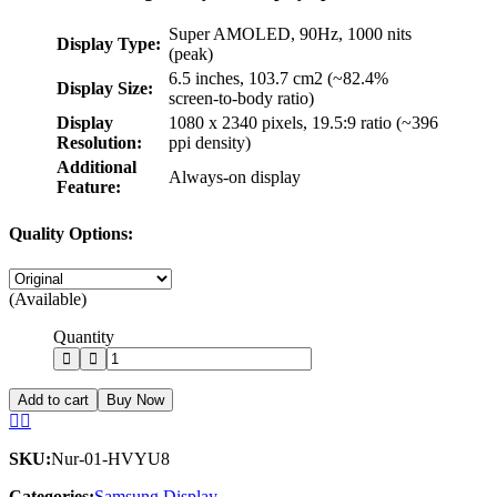
Super AMOLED, 90Hz, 1000 nits
Display Type:
(peak)
6.5 inches, 103.7 cm2 (~82.4%
Display Size:
screen-to-body ratio)
Display
1080 x 2340 pixels, 19.5:9 ratio (~396
Resolution:
ppi density)
Additional
Always-on display
Feature:
Quality Options:
(Available)
Quantity
Add to cart
Buy Now
SKU:
Nur-01-HVYU8
Categories:
Samsung Display