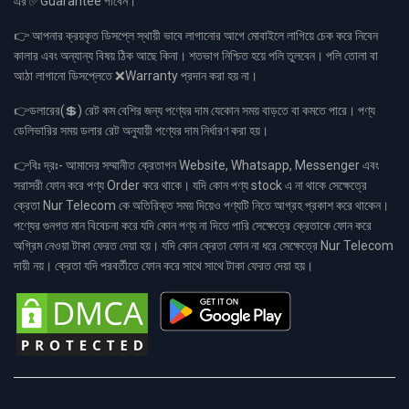
এর ✅Guarantee পাবেন।
👉 আপনার ক্রয়কৃত ডিসপ্লে স্থায়ী ভাবে লাগানোর আগে মোবাইলে লাগিয়ে চেক করে নিবেন
কালার এবং অন্যান্য বিষয় ঠিক আছে কিনা। শতভাগ নিশ্চিত হয়ে পলি তুলবেন। পলি তোলা বা
আঠা লাগানো ডিসপ্লেতে ❌Warranty প্রদান করা হয় না।
👉ডলারের(💲) রেট কম বেশির জন্য পণ্যের দাম যেকোন সময় বাড়তে বা কমতে পারে। পণ্য
ডেলিভারির সময় ডলার রেট অনুযায়ী পণ্যের দাম নির্ধারণ করা হয়।
👉বিঃ দ্রঃ- আমাদের সম্মানীত ক্রেতাগন Website, Whatsapp, Messenger এবং
সরাসরী ফোন করে পণ্য Order করে থাকে। যদি কোন পণ্য stock এ না থাকে সেক্ষেত্রে
ক্রেতা Nur Telecom কে অতিরিক্ত সময় দিয়েও পণ্যটি নিতে আগ্রহ প্রকাশ করে থাকেন।
পণ্যের গুনগত মান বিবেচনা করে যদি কোন পণ্য না দিতে পারি সেক্ষেত্রে ক্রেতাকে ফোন করে
অগ্রিম নেওয়া টাকা ফেরত দেয়া হয়। যদি কোন ক্রেতা ফোন না ধরে সেক্ষেত্রে Nur Telecom
দায়ী নয়। ক্রেতা যদি পরবর্তীতে ফোন করে সাথে সাথে টাকা ফেরত দেয়া হয়।