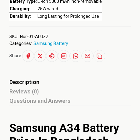
Battery Type:
Li-Ion 5000 mAh, non-removable
Charging:
25W wired
Durability:
Long Lasting for Prolonged Use
SKU:
Nur-01-ALUZZ
Categories:
Samsung Battery
Share:
Description
Reviews (0)
Questions and Answers
Samsung A34 Battery