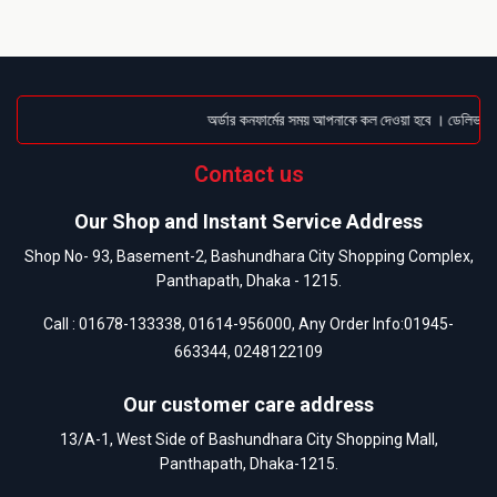
অর্ডার কনফার্মের সময় আপনাকে কল দেওয়া হবে । ডেলিভারি চা
Contact us
Our Shop and Instant Service Address
Shop No- 93, Basement-2, Bashundhara City Shopping Complex,
Panthapath, Dhaka - 1215.
Call :
01678-133338
,
01614-956000
, Any Order Info:
01945-
663344
,
0248122109
Our customer care address
13/A-1, West Side of Bashundhara City Shopping Mall,
Panthapath, Dhaka-1215.