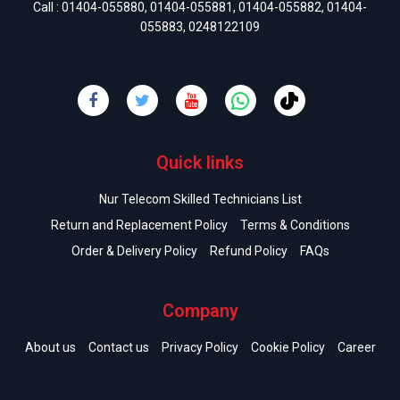
Call :
01404-055880
,
01404-055881
,
01404-055882
,
01404-
055883
,
0248122109
Quick links
Nur Telecom Skilled Technicians List
Return and Replacement Policy
Terms & Conditions
Order & Delivery Policy
Refund Policy
FAQs
Company
About us
Contact us
Privacy Policy
Cookie Policy
Career