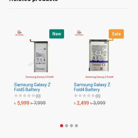
New
Sale
Samsung Galaxy Z
Samsung Galaxy Z
Sa
Fold5 Battery
Fold4 Battery
Ba
(0)
(0)
৳ 5,999
৳ 7,999
৳ 2,499
৳ 3,999
৳