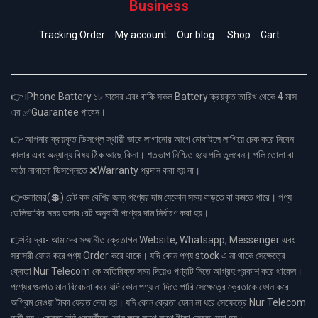
Business
Tracking Order
My account
Our blog
Shop
Cart
👉 iPhone Battery ১৮ মাসের এবং বাকি সকল Battery ক্রয়কৃত তারিখ থেকে 4 মাস
এর ✅Guarantee পাবেন।
👉 আপনার ক্রয়কৃত ডিসপ্লে স্থায়ী ভাবে লাগানোর আগে মোবাইলে লাগিয়ে চেক করে নিবেন
কালার এবং অন্যান্য বিষয় ঠিক আছে কিনা। শতভাগ নিশ্চিত হয়ে পলি তুলবেন। পলি তোলা বা
আঠা লাগানো ডিসপ্লেতে ❌Warranty প্রদান করা হয় না।
👉ডলারের(💲) রেট কম বেশির জন্য পণ্যের দাম যেকোন সময় বাড়তে বা কমতে পারে। পণ্য
ডেলিভারির সময় ডলার রেট অনুযায়ী পণ্যের দাম নির্ধারণ করা হয়।
👉বিঃ দ্রঃ- আমাদের সম্মানীত ক্রেতাগন Website, Whatsapp, Messenger এবং
সরাসরী ফোন করে পণ্য Order করে থাকে। যদি কোন পণ্য stock এ না থাকে সেক্ষেত্রে
ক্রেতা Nur Telecom কে অতিরিক্ত সময় দিয়েও পণ্যটি নিতে আগ্রহ প্রকাশ করে থাকেন।
পণ্যের গুনগত মান বিবেচনা করে যদি কোন পণ্য না দিতে পারি সেক্ষেত্রে ক্রেতাকে ফোন করে
অগ্রিম নেওয়া টাকা ফেরত দেয়া হয়। যদি কোন ক্রেতা ফোন না ধরে সেক্ষেত্রে Nur Telecom