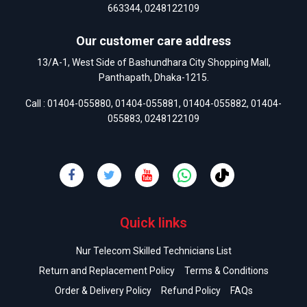
663344
,
0248122109
Our customer care address
13/A-1, West Side of Bashundhara City Shopping Mall,
Panthapath, Dhaka-1215.
Call :
01404-055880
,
01404-055881
,
01404-055882
,
01404-
055883
,
0248122109
Quick links
Nur Telecom Skilled Technicians List
Return and Replacement Policy
Terms & Conditions
Order & Delivery Policy
Refund Policy
FAQs