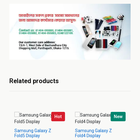
Related products
Hot
New
Samsung Galaxy Z
Samsung Galaxy Z
Sa
Fold5 Display
Fold4 Display
Di