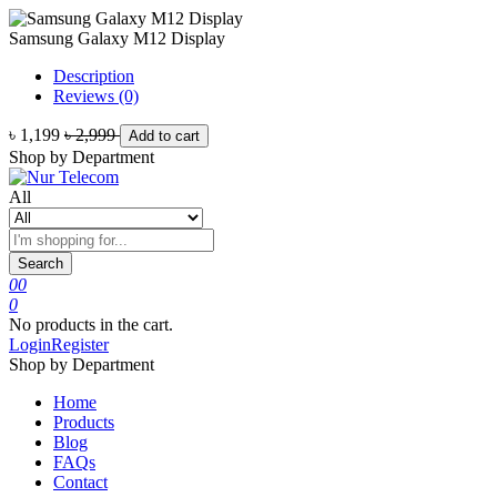
Samsung Galaxy M12 Display
Description
Reviews (0)
৳ 1,199
৳ 2,999
Add to cart
Shop by Department
All
Search
0
0
0
No products in the cart.
Login
Register
Shop by Department
Home
Products
Blog
FAQs
Contact