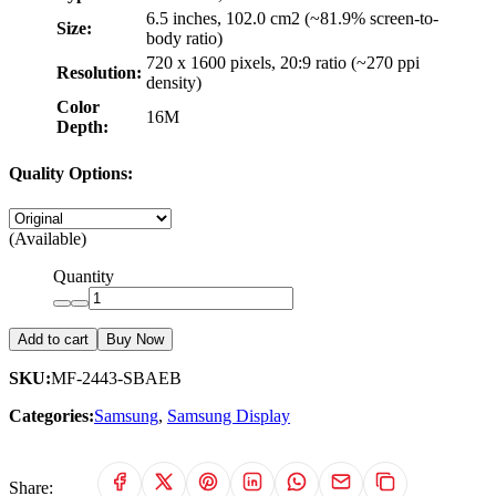
6.5 inches, 102.0 cm2 (~81.9% screen-to-
Size:
body ratio)
720 x 1600 pixels, 20:9 ratio (~270 ppi
Resolution:
density)
Color
16M
Depth:
Quality Options:
(Available)
Quantity
Add to cart
Buy Now
SKU:
MF-2443-SBAEB
Categories:
Samsung
,
Samsung Display
Share: