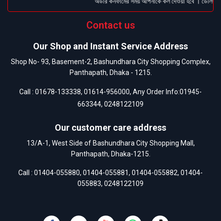
অর্ডার কনফার্মের সময় আপনাকে কল দেওয়া হবে । ডেলিভারি 
Contact us
Our Shop and Instant Service Address
Shop No- 93, Basement-2, Bashundhara City Shopping Complex,
Panthapath, Dhaka - 1215.
Call :
01678-133338
,
01614-956000
, Any Order Info:
01945-
663344
,
0248122109
Our customer care address
13/A-1, West Side of Bashundhara City Shopping Mall,
Panthapath, Dhaka-1215.
Call :
01404-055880
,
01404-055881
,
01404-055882
,
01404-
055883
,
0248122109