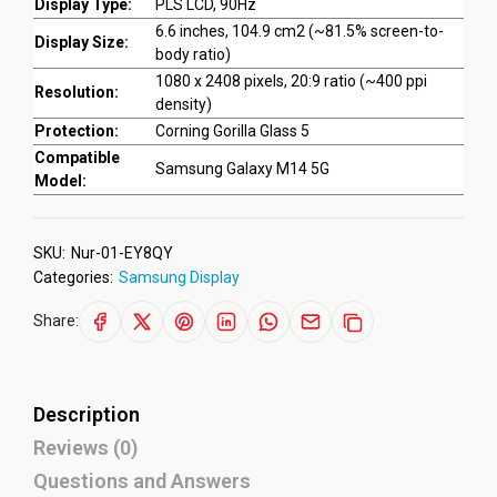
Display Type:
PLS LCD, 90Hz
6.6 inches, 104.9 cm2 (~81.5% screen-to-
Display Size:
body ratio)
1080 x 2408 pixels, 20:9 ratio (~400 ppi
Resolution:
density)
Protection:
Corning Gorilla Glass 5
Compatible
Samsung Galaxy M14 5G
Model:
SKU:
Nur-01-EY8QY
Categories:
Samsung Display
Share:
Description
Reviews (0)
Questions and Answers