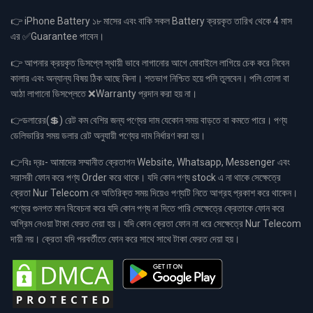
👉 iPhone Battery ১৮ মাসের এবং বাকি সকল Battery ক্রয়কৃত তারিখ থেকে 4 মাস
এর ✅Guarantee পাবেন।
👉 আপনার ক্রয়কৃত ডিসপ্লে স্থায়ী ভাবে লাগানোর আগে মোবাইলে লাগিয়ে চেক করে নিবেন
কালার এবং অন্যান্য বিষয় ঠিক আছে কিনা। শতভাগ নিশ্চিত হয়ে পলি তুলবেন। পলি তোলা বা
আঠা লাগানো ডিসপ্লেতে ❌Warranty প্রদান করা হয় না।
👉ডলারের(💲) রেট কম বেশির জন্য পণ্যের দাম যেকোন সময় বাড়তে বা কমতে পারে। পণ্য
ডেলিভারির সময় ডলার রেট অনুযায়ী পণ্যের দাম নির্ধারণ করা হয়।
👉বিঃ দ্রঃ- আমাদের সম্মানীত ক্রেতাগন Website, Whatsapp, Messenger এবং
সরাসরী ফোন করে পণ্য Order করে থাকে। যদি কোন পণ্য stock এ না থাকে সেক্ষেত্রে
ক্রেতা Nur Telecom কে অতিরিক্ত সময় দিয়েও পণ্যটি নিতে আগ্রহ প্রকাশ করে থাকেন।
পণ্যের গুনগত মান বিবেচনা করে যদি কোন পণ্য না দিতে পারি সেক্ষেত্রে ক্রেতাকে ফোন করে
অগ্রিম নেওয়া টাকা ফেরত দেয়া হয়। যদি কোন ক্রেতা ফোন না ধরে সেক্ষেত্রে Nur Telecom
দায়ী নয়। ক্রেতা যদি পরবর্তীতে ফোন করে সাথে সাথে টাকা ফেরত দেয়া হয়।