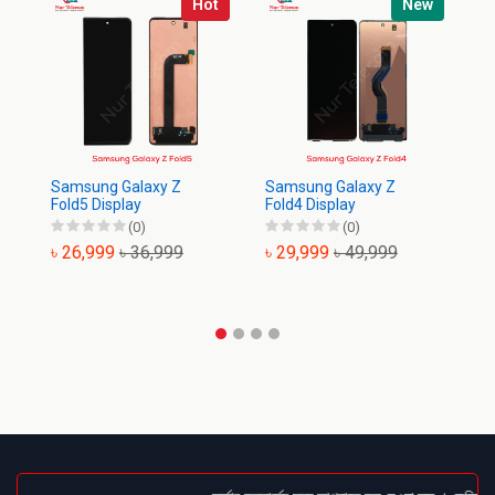
Hot
New
Samsung Galaxy Z
Samsung Galaxy Z
Sa
Fold5 Display
Fold4 Display
Di
(0)
(0)
৳ 26,999
৳ 36,999
৳ 29,999
৳ 49,999
৳