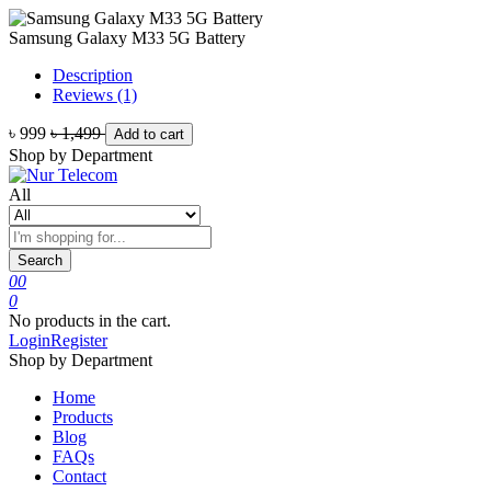
Samsung Galaxy M33 5G Battery
Description
Reviews (1)
৳ 999
৳ 1,499
Add to cart
Shop by Department
All
Search
0
0
0
No products in the cart.
Login
Register
Shop by Department
Home
Products
Blog
FAQs
Contact