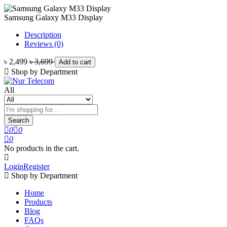
Samsung Galaxy M33 Display
Description
Reviews (0)
৳ 2,499
৳ 3,699
Add to cart
Shop by Department
All
Search
0
0
0
No products in the cart.
Login
Register
Shop by Department
Home
Products
Blog
FAQs