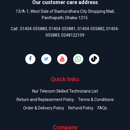
Our customer care address
13/A-1, West Side of Bashundhara City Shopping Mall,
Panthapath, Dhaka-1215.
Call :
01404-055880
,
01404-055881
,
01404-055882
,
01404-
055883
,
0248122109
Quick links
Nur Telecom Skilled Technicians List
Return and Replacement Policy
Terms & Conditions
Order & Delivery Policy
Refund Policy
FAQs
Company