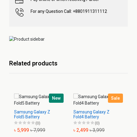
For any Question Call: +8801911311112
Related products
New
Sale
Samsung Galaxy Z
Samsung Galaxy Z
Sa
Fold5 Battery
Fold4 Battery
Ba
(0)
(0)
৳ 5,999
৳ 7,999
৳ 2,499
৳ 3,999
৳