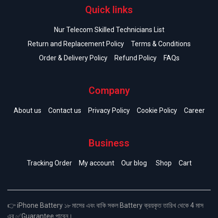
Quick links
Nur Telecom Skilled Technicians List
Return and Replacement Policy
Terms & Conditions
Order & Delivery Policy
Refund Policy
FAQs
Company
About us
Contact us
Privacy Policy
Cookie Policy
Career
Business
Tracking Order
My account
Our blog
Shop
Cart
👉 iPhone Battery ১৮ মাসের এবং বাকি সকল Battery ক্রয়কৃত তারিখ থেকে 4 মাস
এর ✅Guarantee পাবেন।