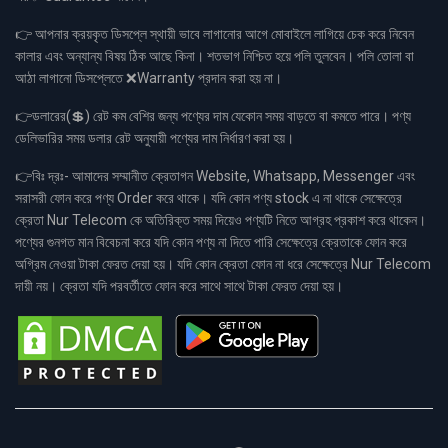
👉 আপনার ক্রয়কৃত ডিসপ্লে স্থায়ী ভাবে লাগানোর আগে মোবাইলে লাগিয়ে চেক করে নিবেন
কালার এবং অন্যান্য বিষয় ঠিক আছে কিনা। শতভাগ নিশ্চিত হয়ে পলি তুলবেন। পলি তোলা বা
আঠা লাগানো ডিসপ্লেতে ❌Warranty প্রদান করা হয় না।
👉ডলারের(💲) রেট কম বেশির জন্য পণ্যের দাম যেকোন সময় বাড়তে বা কমতে পারে। পণ্য
ডেলিভারির সময় ডলার রেট অনুযায়ী পণ্যের দাম নির্ধারণ করা হয়।
👉বিঃ দ্রঃ- আমাদের সম্মানীত ক্রেতাগন Website, Whatsapp, Messenger এবং
সরাসরী ফোন করে পণ্য Order করে থাকে। যদি কোন পণ্য stock এ না থাকে সেক্ষেত্রে
ক্রেতা Nur Telecom কে অতিরিক্ত সময় দিয়েও পণ্যটি নিতে আগ্রহ প্রকাশ করে থাকেন।
পণ্যের গুনগত মান বিবেচনা করে যদি কোন পণ্য না দিতে পারি সেক্ষেত্রে ক্রেতাকে ফোন করে
অগ্রিম নেওয়া টাকা ফেরত দেয়া হয়। যদি কোন ক্রেতা ফোন না ধরে সেক্ষেত্রে Nur Telecom
দায়ী নয়। ক্রেতা যদি পরবর্তীতে ফোন করে সাথে সাথে টাকা ফেরত দেয়া হয়।