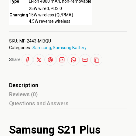
Type
Li-Ion 4800 mAh, non-removable
25W wired, PD3.0
Charging
15W wireless (Qi/PMA)
4.5W reverse wireless
SKU:
MF-2443-MIBQU
Categories:
Samsung
,
Samsung Battery
Share:
Description
Reviews (0)
Questions and Answers
Samsung S21 Plus