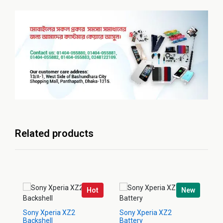
Related products
Hot
New
Sony Xperia XZ2
Sony Xperia XZ2
So
Backshell
Battery
Di