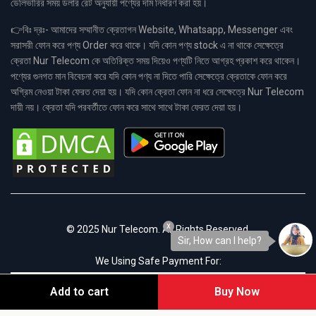
ডেলিভারির সময় ডলার রেট অনুযায়ী পণ্যের দাম নির্ধারণ করা হয়।
👉বিঃ দ্রঃ- আমাদের সম্মানীত ক্রেতাগন Website, Whatsapp, Messenger এবং
সরাসরী ফোন করে পণ্য Order করে থাকে। যদি কোন পণ্য stock এ না থাকে সেক্ষেত্রে
ক্রেতা Nur Telecom কে অতিরিক্ত সময় দিয়েও পণ্যটি নিতে আগ্রহ প্রকাশ করে থাকেন।
পণ্যের গুনগত মান বিবেচনা করে যদি কোন পণ্য না দিতে পারি সেক্ষেত্রে ক্রেতাকে ফোন করে
অগ্রিম নেওয়া টাকা ফেরত দেয়া হয়। যদি কোন ক্রেতা ফোন না ধরে সেক্ষেত্রে Nur Telecom
দায়ী নয়। ক্রেতা যদি পরবর্তীতে ফোন করে সাথে সাথে টাকা ফেরত দেয়া হয়।
x
© 2025 Nur Telecom. All Rights Reserved.
Sir, How can I help?
We Using Safe Payment For:
Add to cart
Buy Now