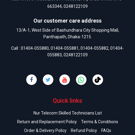
663344
,
0248122109
Our customer care address
13/A-1, West Side of Bashundhara City Shopping Mall,
Panthapath, Dhaka-1215.
Call :
01404-055880
,
01404-055881
,
01404-055882
,
01404-
055883
,
0248122109
Quick links
Nur Telecom Skilled Technicians List
Return and Replacement Policy
Terms & Conditions
Order & Delivery Policy
Refund Policy
FAQs