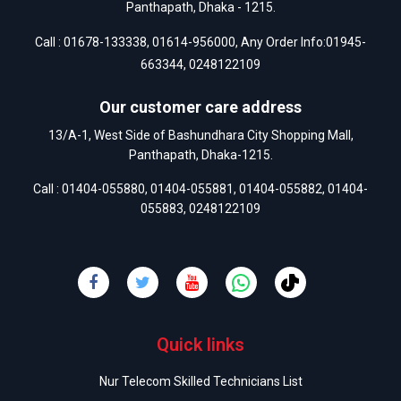
Panthapath, Dhaka - 1215.
Call :
01678-133338
,
01614-956000
, Any Order Info:
01945-
663344
,
0248122109
Our customer care address
13/A-1, West Side of Bashundhara City Shopping Mall,
Panthapath, Dhaka-1215.
Call :
01404-055880
,
01404-055881
,
01404-055882
,
01404-
055883
,
0248122109
Quick links
Nur Telecom Skilled Technicians List