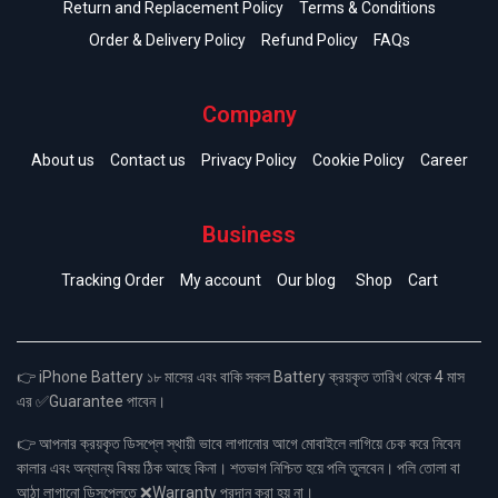
Return and Replacement Policy
Terms & Conditions
Order & Delivery Policy
Refund Policy
FAQs
Company
About us
Contact us
Privacy Policy
Cookie Policy
Career
Business
Tracking Order
My account
Our blog
Shop
Cart
👉 iPhone Battery ১৮ মাসের এবং বাকি সকল Battery ক্রয়কৃত তারিখ থেকে 4 মাস
এর ✅Guarantee পাবেন।
👉 আপনার ক্রয়কৃত ডিসপ্লে স্থায়ী ভাবে লাগানোর আগে মোবাইলে লাগিয়ে চেক করে নিবেন
কালার এবং অন্যান্য বিষয় ঠিক আছে কিনা। শতভাগ নিশ্চিত হয়ে পলি তুলবেন। পলি তোলা বা
আঠা লাগানো ডিসপ্লেতে ❌Warranty প্রদান করা হয় না।