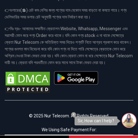
👉ডলারের(💲) রেট কম বেশির জন্য পণ্যের দাম যেকোন সময় বাড়তে বা কমতে পারে। পণ্য
ডেলিভারির সময় ডলার রেট অনুযায়ী পণ্যের দাম নির্ধারণ করা হয়।
👉বিঃ দ্রঃ- আমাদের সম্মানীত ক্রেতাগন Website, Whatsapp, Messenger এবং
সরাসরী ফোন করে পণ্য Order করে থাকে। যদি কোন পণ্য stock এ না থাকে সেক্ষেত্রে
ক্রেতা Nur Telecom কে অতিরিক্ত সময় দিয়েও পণ্যটি নিতে আগ্রহ প্রকাশ করে থাকেন।
পণ্যের গুনগত মান বিবেচনা করে যদি কোন পণ্য না দিতে পারি সেক্ষেত্রে ক্রেতাকে ফোন করে
অগ্রিম নেওয়া টাকা ফেরত দেয়া হয়। যদি কোন ক্রেতা ফোন না ধরে সেক্ষেত্রে Nur Telecom
দায়ী নয়। ক্রেতা যদি পরবর্তীতে ফোন করে সাথে সাথে টাকা ফেরত দেয়া হয়।
x
© 2025 Nur Telecom. All Rights Reserved.
Sir, How can I help?
We Using Safe Payment For: