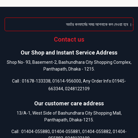
অর্ডার কনফার্মের সময় আপনাকে কল দেওয়া হবে । ডেলিভ
Contact us
Our Shop and Instant Service Address
Shop No- 93, Basement-2, Bashundhara City Shopping Complex,
Panthapath, Dhaka - 1215.
Call :
01678-133338
,
01614-956000
, Any Order Info:
01945-
663344
,
0248122109
Our customer care address
13/A-1, West Side of Bashundhara City Shopping Mall,
Panthapath, Dhaka-1215.
Call :
01404-055880
,
01404-055881
,
01404-055882
,
01404-