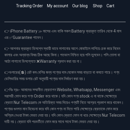
Tracking Order
My account
Our blog
Shop
Cart
👉 iPhone Battery ১৮ মাসের এবং বাকি সকল Battery ক্রয়কৃত তারিখ থেকে 4 মাস
এর ✅Guarantee পাবেন।
👉 আপনার ক্রয়কৃত ডিসপ্লে স্থায়ী ভাবে লাগানোর আগে মোবাইলে লাগিয়ে চেক করে নিবেন
কালার এবং অন্যান্য বিষয় ঠিক আছে কিনা। শতভাগ নিশ্চিত হয়ে পলি তুলবেন। পলি তোলা বা
আঠা লাগানো ডিসপ্লেতে ❌Warranty প্রদান করা হয় না।
👉ডলারের(💲) রেট কম বেশির জন্য পণ্যের দাম যেকোন সময় বাড়তে বা কমতে পারে। পণ্য
ডেলিভারির সময় ডলার রেট অনুযায়ী পণ্যের দাম নির্ধারণ করা হয়।
👉বিঃ দ্রঃ- আমাদের সম্মানীত ক্রেতাগন Website, Whatsapp, Messenger এবং
সরাসরী ফোন করে পণ্য Order করে থাকে। যদি কোন পণ্য stock এ না থাকে সেক্ষেত্রে
ক্রেতা Nur Telecom কে অতিরিক্ত সময় দিয়েও পণ্যটি নিতে আগ্রহ প্রকাশ করে থাকেন।
পণ্যের গুনগত মান বিবেচনা করে যদি কোন পণ্য না দিতে পারি সেক্ষেত্রে ক্রেতাকে ফোন করে
অগ্রিম নেওয়া টাকা ফেরত দেয়া হয়। যদি কোন ক্রেতা ফোন না ধরে সেক্ষেত্রে Nur Telecom
দায়ী নয়। ক্রেতা যদি পরবর্তীতে ফোন করে সাথে সাথে টাকা ফেরত দেয়া হয়।