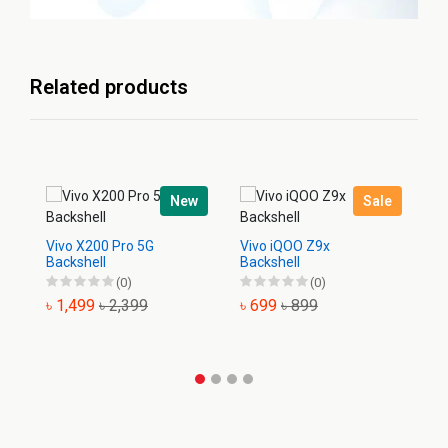
Related products
New
Sale
Vivo X200 Pro 5G
Vivo iQOO Z9x
Vi
Backshell
Backshell
Ba
(0)
(0)
৳ 1,499
৳ 2,399
৳ 699
৳ 899
৳