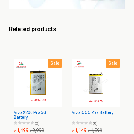
Related products
Sale
Sale
Vivo X200 Pro 5G
Vivo iQOO Z9s Battery
Vi
Battery
(0)
(0)
৳ 1,499
৳ 2,999
৳ 1,149
৳ 1,599
৳