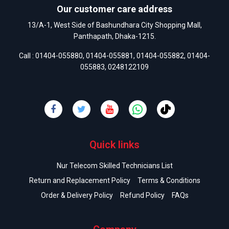
Our customer care address
13/A-1, West Side of Bashundhara City Shopping Mall,
Panthapath, Dhaka-1215.
Call :
01404-055880
,
01404-055881
,
01404-055882
,
01404-
055883
,
0248122109
Quick links
Nur Telecom Skilled Technicians List
Return and Replacement Policy
Terms & Conditions
Order & Delivery Policy
Refund Policy
FAQs