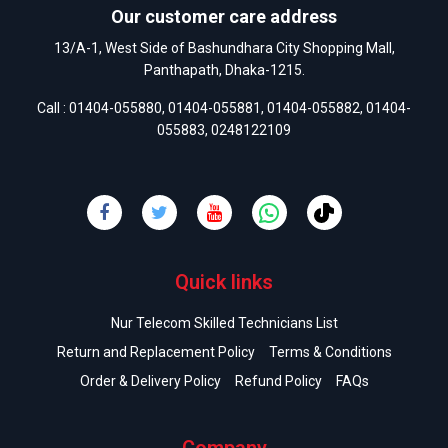
Our customer care address
13/A-1, West Side of Bashundhara City Shopping Mall,
Panthapath, Dhaka-1215.
Call :
01404-055880
,
01404-055881
,
01404-055882
,
01404-
055883
,
0248122109
Quick links
Nur Telecom Skilled Technicians List
Return and Replacement Policy
Terms & Conditions
Order & Delivery Policy
Refund Policy
FAQs