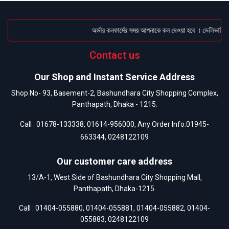
অর্ডার কনফার্মের সময় আপনাকে কল দেওয়া হবে । ডেলিভারি চার
Contact us
Our Shop and Instant Service Address
Shop No- 93, Basement-2, Bashundhara City Shopping Complex,
Panthapath, Dhaka - 1215.
Call :
01678-133338
,
01614-956000
, Any Order Info:
01945-
663344
,
0248122109
Our customer care address
13/A-1, West Side of Bashundhara City Shopping Mall,
Panthapath, Dhaka-1215.
Call :
01404-055880
,
01404-055881
,
01404-055882
,
01404-
055883
,
0248122109