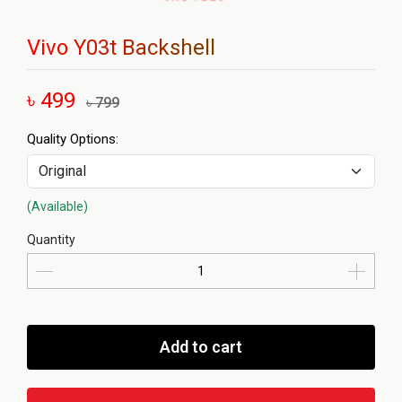
Vivo Y03t Backshell
৳ 499
৳ 799
Quality Options:
(Available)
Quantity
Add to cart