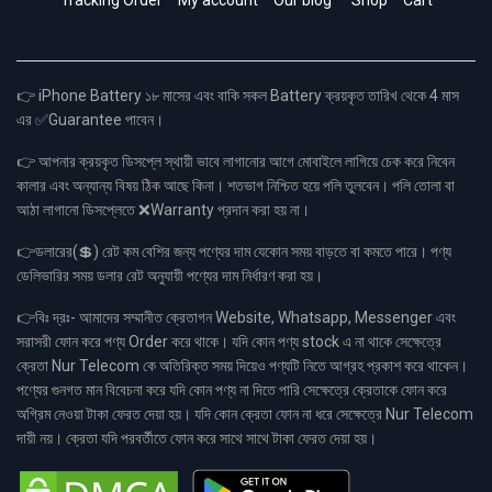
Tracking Order
My account
Our blog
Shop
Cart
👉 iPhone Battery ১৮ মাসের এবং বাকি সকল Battery ক্রয়কৃত তারিখ থেকে 4 মাস
এর ✅Guarantee পাবেন।
👉 আপনার ক্রয়কৃত ডিসপ্লে স্থায়ী ভাবে লাগানোর আগে মোবাইলে লাগিয়ে চেক করে নিবেন
কালার এবং অন্যান্য বিষয় ঠিক আছে কিনা। শতভাগ নিশ্চিত হয়ে পলি তুলবেন। পলি তোলা বা
আঠা লাগানো ডিসপ্লেতে ❌Warranty প্রদান করা হয় না।
👉ডলারের(💲) রেট কম বেশির জন্য পণ্যের দাম যেকোন সময় বাড়তে বা কমতে পারে। পণ্য
ডেলিভারির সময় ডলার রেট অনুযায়ী পণ্যের দাম নির্ধারণ করা হয়।
👉বিঃ দ্রঃ- আমাদের সম্মানীত ক্রেতাগন Website, Whatsapp, Messenger এবং
সরাসরী ফোন করে পণ্য Order করে থাকে। যদি কোন পণ্য stock এ না থাকে সেক্ষেত্রে
ক্রেতা Nur Telecom কে অতিরিক্ত সময় দিয়েও পণ্যটি নিতে আগ্রহ প্রকাশ করে থাকেন।
পণ্যের গুনগত মান বিবেচনা করে যদি কোন পণ্য না দিতে পারি সেক্ষেত্রে ক্রেতাকে ফোন করে
অগ্রিম নেওয়া টাকা ফেরত দেয়া হয়। যদি কোন ক্রেতা ফোন না ধরে সেক্ষেত্রে Nur Telecom
দায়ী নয়। ক্রেতা যদি পরবর্তীতে ফোন করে সাথে সাথে টাকা ফেরত দেয়া হয়।