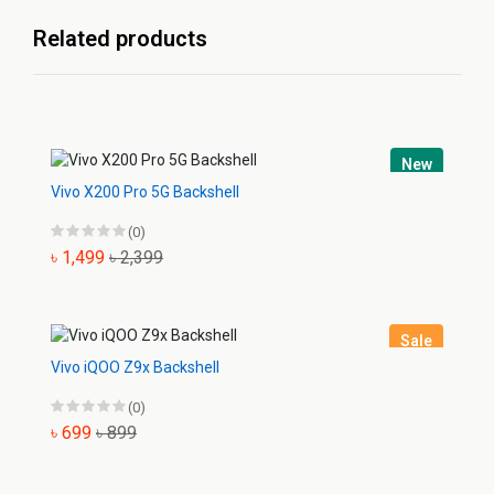
Related products
New
Vivo X200 Pro 5G Backshell
(0)
৳ 1,499
৳ 2,399
Sale
Vivo iQOO Z9x Backshell
(0)
৳ 699
৳ 899