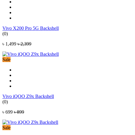
Vivo X200 Pro 5G Backshell
(0)
৳ 1,499
৳ 2,399
Sale
Vivo iQOO Z9x Backshell
(0)
৳ 699
৳ 899
Sale