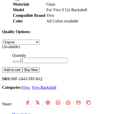
Materials
Glass
Model
For Vivo Y12s Backshell
Compatible Brand
Vivo
Color
All Colors available
Quality Options:
(Available)
Quantity
Add to cart
Buy Now
SKU:
MF-2443-5RUKQ
Categories:
Vivo
,
Vivo Backshell
Share: