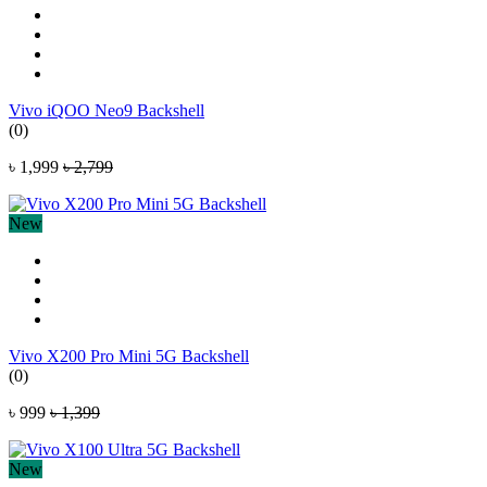
Vivo iQOO Neo9 Backshell
(0)
৳ 1,999
৳ 2,799
New
Vivo X200 Pro Mini 5G Backshell
(0)
৳ 999
৳ 1,399
New